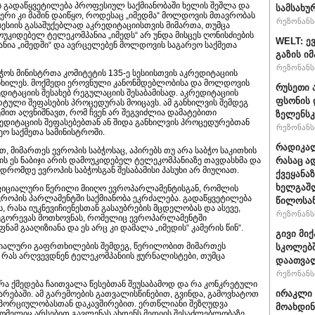
ს გადაწყვეტილება პროფესიულ საქმიანობაში ხელის შეშლა და
სამსახუ
ერი კი მაშინ დაიწყო, როდესაც „იმედმა“ მოლდოვის მთავრობას
რეზონანსი
სესიის გასაშუქებლად აკრედიტაციისთვის მიმართა, თუმცა
კიდებელ ტელეკომპანია „იმედს“ არ უნდა მისცეს ღონისძიების
WELT: ე
პანია „იმედში“ და ავრცელებენ მოლდოვის საგარეო საქმეთა
გაზის ი
რეზონანსი
ოს მინისტრთა კომიტეტის 135-ე სესიისთვის აკრედიტაციის
ნიხილეს. მოქმედი ეროვნული კანონმდებლობისა და მოლდოვის
რუსეთი 
იტაციის შესახებ რეგულაციის შესაბამისად. აკრედიტაციის
ფსონის 
ტული შეფასების პროცედურას მოიცავს. ამ განხილვის შემდეგ
მით აღვნიშნავთ, რომ ჩვენ არ შეგვიძლია დამატებითი
ზელენსკ
ედიტაციის შეფასებებთან ან შიდა განხილვის პროცედურებთან
რეზონანსი
ეო საქმეთა სამინისტროში.
რადიკალ
თ, მიმართეს ევროპის საბჭოსაც, აპირებს თუ არა საბჭო საკითხის
რასაც ა
ის ეს ნაბიჯი არის დამოუკიდებელ ტელეკომპანიაზე თავდასხმა და
 დრომდე ევროპის საბჭოსგან შესაბამისი პასუხი არ მიუღიათ.
ქვეყანაზ
ხელგაშლ
 ოფიციალური წერილი მიიღო ევროპარლამენტისგან, რომლის
ვროპის პარლამენტში საქმიანობა ეკრძალება. გადაწყვეტილება
წილოსა
, რასა იუკნევიჩიენესთან გასაუბრების მცდელობას და ასევე,
რეზონანსი
რეგორევას მოთხოვნას, რომელიც ევროპარლამენტში
ნამ გააღიზიანა და ეს არც კი დამალა „იმედის“ კამერის წინ“.
გივი მიქ
იციალური გაფრთხილების შემდეგ, წერილობით მიმართეს
სკოლებშ
, რას არღვევდნენ ტელეკომპანიის ჟურნალისტები, თუმცა
დაათვა
რეზონანსი
, რა ქმედება ჩაითვალა წესებთან შეუსაბამოდ და რა კონკრეტული
ირაკლი 
რებაში. ამ გარემოების გათვალისწინებით, გვინდა, გამოვხატოთ
პორციულობასთან დაკავშირებით. ერთწლიანი შეზღუდვა
მოახდი
რომელიც არსებით გავლენას ახდენს მედიის შესაძლებლობაზე,