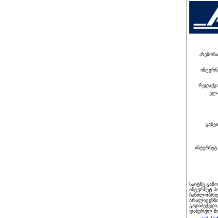
„რეზონა
ინტერნ
რედაქც
ელ-
გაზე
ინტერნეტ
საიტზე გამ
ინტერნეტ-პ
ნაწილობრივ
არალიცენზი
გადაბეჭვდა
დახურულ მო