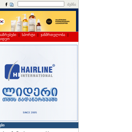
ძებნა
საზრებები
|
სპორტი
|
ჯანმრთელობა
|
ვიდეო
ები