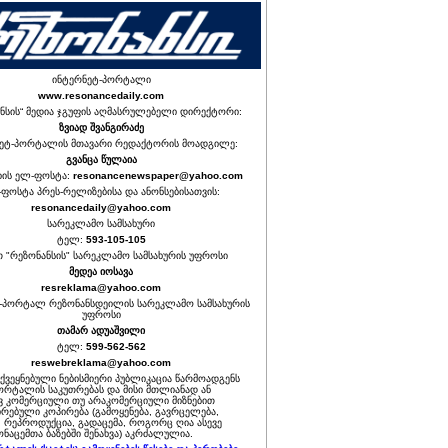
ინტერნეტ-პორტალი
www.resonancedaily.com
ნსის“ მედია ჯგუფის აღმასრულებელი დირექტორი:
ზვიად შვანგირაძე
ეტ-პორტალის მთავარი რედაქტორის მოადგილე:
გვანცა წულაია
იის ელ-ფოსტა:
resonancenewspaper@yahoo.com
ფოსტა პრეს-რელიზებისა და ანონსებისათვის:
resonancedaily@yahoo.com
სარეკლამო სამსახური
ტელ:
593-105-105
თ "რეზონანსის" სარეკლამო სამსახურის უფროსი
მედეა იოსავა
resreklama@yahoo.com
-პორტალ რეზონანსდეილის სარეკლამო სამსახურის
უფროსი
თამარ ადუაშვილი
ტელ:
599-562-562
reswebreklama@yahoo.com
ოქვეყნებული ნებისმიერი პუბლიკაცია წარმოადგენს
ორტალის საკუთრებას და მისი მთლიანად ან
 კომერციული თუ არაკომერციული მიზნებით
რებული კოპირება (გამოყენება, გავრცელება,
, რეპროდუქცია, გადაცემა, როგორც ღია ასევე
ნაცემთა ბაზებში შენახვა) აკრძალულია.