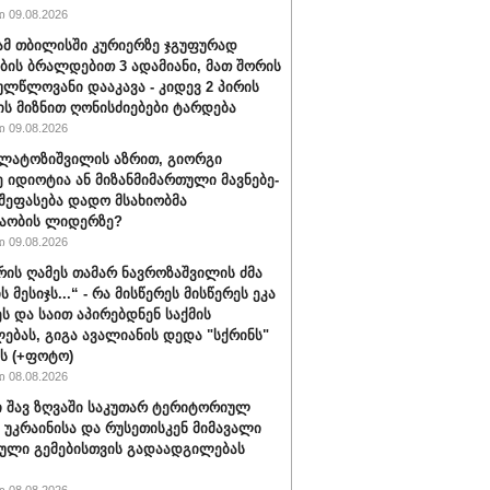
 09.08.2026
მ თბილისში კურიერზე ჯგუფურად
ის ბრალდებით 3 ადამიანი, მათ შორის
ულწლოვანი დააკავა - კიდევ 2 პირის
ის მიზნით ღონისძიებები ტარდება
 09.08.2026
ალატოზიშვილის აზრით, გიორგი
იდიოტია ან მი­ზან­მი­მარ­თუ­ლი მავ­ნე­ბე­
 შეფასება დადო მსახიობმა
აობის ლიდერზე?
 09.08.2026
ვრის ღამეს თამარ ნავროზაშვილის ძმა
ს მესიჯს...“ - რა მისწერეს მისწერეს ეკა
ეს და საით აპირებდნენ საქმის
ებას, გიგა ავალიანის დედა "სქრინს"
ბს (+ფოტო)
 08.08.2026
 შავ ზღვაში საკუთარ ტერიტორიულ
 უკრაინისა და რუსეთისკენ მიმავალი
ული გემებისთვის გადაადგილებას