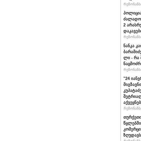
რეზონანსი
პოლიცია
ძალადობ
2 არასრ
დაკავებ
რეზონანსი
ნანკა კ
ბარამიძე 
ლი - რა
ნაცმოძრ
რეზონანსი
"24 იან
მიგზავნი
კუპატაძ
შეტრიალ
აქვეყნე
რეზონანსი
თურქეთი
წყლებში
კომერცი
ზღუდავს