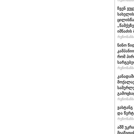
რეზონანსი
ჩვენ ვუ
სახელის
ცილისწა
„წამქეზ
იმნაძის 
რეზონანსი
ნინო წი
კამპანი
რომ პირ
სარგებ
რეზონანსი
კანადაშ
მოქალაქ
სამერლე
გამოცხ
რეზონანსი
ვახტანგ 
და წერტ
რეზონანსი
აშშ უკრ
მიაწვდი