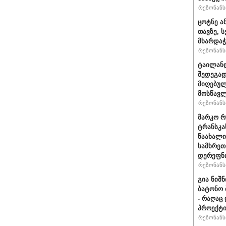
რეზონანსი
ცოტნე ა
თავზე, 
მხარდაჭ
რეზონანსი
ტაილან
შედეგად
მიღებულ
მოსწავ
რეზონანსი
მარკო რ
ტრანსკა
წაახალი
სამხრეთ
დერეფნი
რეზონანსი
გია ნიშ
ბატონო 
- რაღაც
პროექტი
რეზონანსი