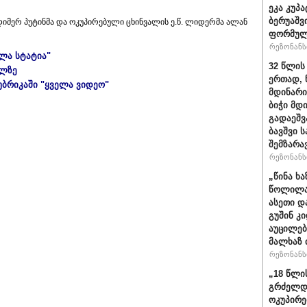
ეკა კუპა
ბერუაშვ
იმერ პუტინმა და ოკუპირებული ცხინვალის ე.წ. ლიდერმა ალან
ფორმულ
რეზონანსი
ელა სტატია"
32 წლის
ულზე
ერთად, 
უბრიკაში "ყველა ვიდეო"
მდინარი
ბიჭი მდ
გადაეშვ
ბავშვი 
შემზარა
რეზონანსი
„წინა ხ
წოლილა 
ასეთი დ
გუშინ კ
აუცილებ
მალხაზ 
რეზონანსი
„18 წლი
გრძელდ
ოკუპირე