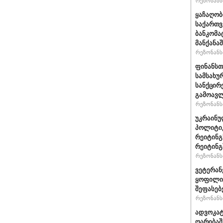
რეზონანსი
ყაჩაღობ
საქართვ
ბანკომა
მანქანაშ
რეზონანსი
ფინანსთ
სამსახუ
სანქცირ
გამოავლ
რეზონანსი
უკრაინუ
პოლიტი
რეიტინგ
რეიტინგშ
რეზონანსი
ვეტერან
ყოფილი 
შეფასებ
რეზონანსი
ადვოკატ
ღარიბაშ