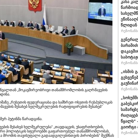
კახა კა
წარმოად
სახელმწ
ეწინააღ
წლიდან 
რეზონანსი
გენერალ
ბარამიძ
დაკავში
საბოტაჟ
რეზონანსი
„ისმის გ
გეხვეწებ
გაუჩინა
რეზონანსი
ინვალთან „მოკავშირეობრივი თანამშრომლობის გაღრმავების
ხდინა.
„სოხუმშ
მაზე „რუსეთის ფედერაციასა და სამხრეთ ოსეთის რესპუბლიკას
გაბესკი
ავების შესახებ ხელშეკრულების რატიფიცირების შესახებ“
სამარცხ
რაღაცებ
ერ პუტინმა წარადგინა.
წყალს“ 
ვების შესახებ ხელშეკრულება“ „თავდაცვის, უსაფრთხოების,
გიორგი 
ლური პოლიტიკის სფეროებში გაფართოებულ თანამშრომლობას,
რეზონანსი
 და შრომის თავისუფალი გადაადგილებისთვის პირობების“ შექმნას