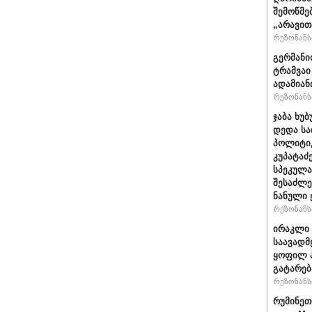
შემოწმე
„არავით
რეზონანსი
გერმანი
ტრამვაი
ადამიან
რეზონანსი
ჯაბა ხუბ
დედა სა
პოლიტიკ
კუპატაძ
სპეკულა
შესაძლე
ნანული
რეზონანსი
ირაკლი 
საავადმ
ყოფილ პ
გატარებ
რეზონანსი
რუმინეთ