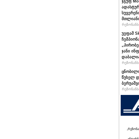
ჯგუფ Mo
ადასტურ
სუვერენ
მთლიანო
რეზონანსი
უეფამ S
ჩემპიონ
„პირობე
ჯანი ინ
დაბალი
რეზონანსი
ცნობილი
წუხელ დ
ბერუაშვ
რეზონანსი
„რეზონა
ინტერნ