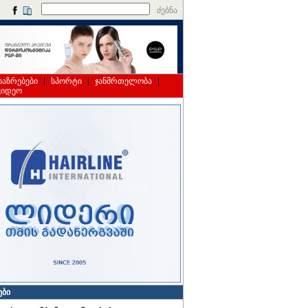
ძებნა
საზრებები
|
სპორტი
|
ჯანმრთელობა
|
ვიდეო
ები