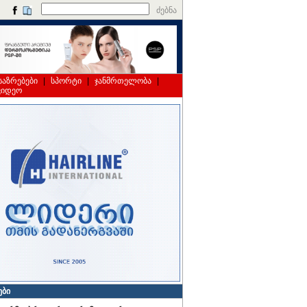
ძებნა
საზრებები
|
სპორტი
|
ჯანმრთელობა
|
ვიდეო
ები