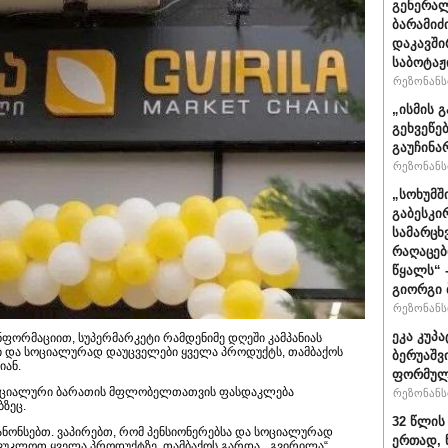
გენერალ
ბარამიძ
დაკავში
საბოტაჟ
რეზონანსი
„ისმის გ
გეხვეწებ
გაუჩინა
რეზონანსი
„სოხუმშ
გაბესკი
სამარცხ
რაღაცებ
წყალს“ 
გიორგი 
რეზონანსი
ეკა კუპა
ფორმაციით, სუპერმარკეტი რამდენიმე დღეში კამპანიას
ბი და სოციალურად დაუცველები ყველა პროდუქტს, თამბაქოს
ბერუაშვ
იან.
ფორმულ
 სოციალური ბარათის მფლობელთათვის ფასდაკლება
რეზონანსი
ზეც.
32 წლის
ანონსებთ. ვაპირებთ, რომ პენსიონერებსა და სოციალურად
ერთად, 
უკლოთ ყველა პროდუქტზე, თამბაქოს გარდა. „გვირილა“