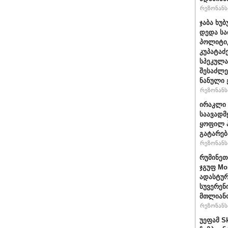
რეზონანსი
ჯაბა ხუბ
დედა სა
პოლიტიკ
კუპატაძ
სპეკულა
შესაძლე
ნანული
რეზონანსი
ირაკლი 
საავადმ
ყოფილ პ
გატარებ
რეზონანსი
რუმინეთ
ჯგუფ Mo
ადასტურ
სუვერენ
მთლიანო
რეზონანსი
უეფამ S