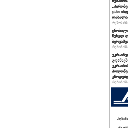
ჩემპიონ
„პირობე
ჯანი ინ
დაბალი
რეზონანსი
ცნობილი
წუხელ დ
ბერუაშვ
რეზონანსი
უკრაინუ
გდანსკშ
უკრაინი
პოლონე
უწოდებ
რეზონანსი
„რეზონა
ინტერნ