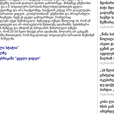
მდინარი
ქტებზე ძალიან დაბალი ფასით გამოირჩევა. მინუსზეც ვმუშაობთ
თი და ა.შ. სოციალური ბარათის მფლობელებისთვის ყველა
ბიჭი მდ
ქციოზეც და არა სააქციოზეც. სააქციოს კიდევ 10% დააკლდება.
გადაეშვ
 ბარათით ყიდვას. „ლიბერთისთან“ ვმუშაობთ და პროგრამული
ჩაეშვება. ჩვენ ეს ჯგუფი გამოვარჩიეთ, რომელსაც
ბავშვი 
კლები აქვთ შემოსავალი. შეზღუდვა იქნება მხოლოდ ის, რომ ამ
შემზარა
იდვები და არ ისარგებლოს მებითუმე ადამიანმა. ნებისმიერი
რეზონანსი
ს შემდეგ და ამიტომ ეს პირდაპირ მიმართული იქნება
, რომ 20-30 ზეთი მიაქვს ერთ ადამიანს, მოლარე არ გასცემს
„წინა ხ
ებზე მითითებას, რომ მაგალითად: სოციალური ბარათით მაქსიმუმ
ა ჩოჩელმა.
წოლილა 
ასეთი დ
ელა სტატია"
გუშინ კ
ულზე
აუცილებ
უბრიკაში "ყველა ვიდეო"
მალხაზ 
რეზონანსი
„18 წლი
გრძელდ
ოკუპირე
დე-ფაქტ
პარტია 
რეზონანსი
კობა ლი
ხნის გა
აბსურდუ