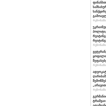
ფინანსთ
სამსახუ
სანქცირ
გამოავლ
რეზონანსი
უკრაინუ
პოლიტი
რეიტინგ
რეიტინგშ
რეზონანსი
ვეტერან
ყოფილი 
შეფასებ
რეზონანსი
ადვოკატ
ღარიბაშ
შემოწმე
„არავით
რეზონანსი
გერმანი
ტრამვაი
ადამიან