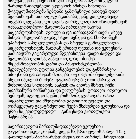
მოღვაწეებს შემწეობისთვის. მადლობა საქართველოს
მართლმადიდებელი ეკლესიის წმინდა სინოდის
მღვდელმთავრებს ჩემდამი გამოჩენილი ესოდენ დიდი
ნდობისთვის. თითოეულ ადამიანს, ვინც დაუღალავად
იღვაწა დღევანდელი დღის ღირსეულად წარმართვისთვის.
განსაკუთრებული მადლობა ქართველ ხალხს
სიყვარულისთვის, ლოცვისა და თანადგომისთვის. ასევე,
მინდა, მადლობა გადავუხადო სენაკის და ჩხოროწყუს
ეპარქიის სამღვდელოებას და მრევლს გამოვლენილი
სიყვარულისთვის, მათთან ერთად ღვთისა და ეკლესიის
სამსახურში გატარებული წლებისთვის. დიდი მადლი და
წყალობაა ღვთისა, ამავდროულად, მძიმეა
მწყემსმთავრობის ჯვარი და პასუხისმგებლობა.
შეუძლებელია, უფლის განგებულების და განზრახვის
ამოცნობა და პასუხის მოძიება, თუ რატომ ინება ღმერთმა
ასეთი მადლის ბოძება. ვაცნობიერებ, ერთი მხრივ, ამ
მოწოდების სიდიადეს, პატივს და მეორე მხრივ, ჩემი
ადამიანური სიმწირესა და უძლურებას. გთხოვთ, ილოცოთ
ჩემთვის, ილოცეთ ჩვენი ერის მომავლისთვის, რათა
სიყვარულით და მშვიდობით ვადიდოთ უფალი და
ღირსეულად გავაგრძელოთ ჩვენი მსახურება ეკლესიისა და
ერის საკეთილდღეოდ“, – განაცხადა კათოლიკოს-
პატრიარქმა.
საქართველოს მართლმადიდებელი ეკლესიის
გაფართოებულ კრებაზე დღეს საქართველოს ახალ, 142-ე
კათოლიკოს-პატრიარქად მეუფე შიო აირჩიეს. სრულიად