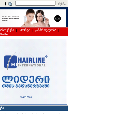
ძებნა
საზრებები
|
სპორტი
|
ჯანმრთელობა
|
ვიდეო
ები