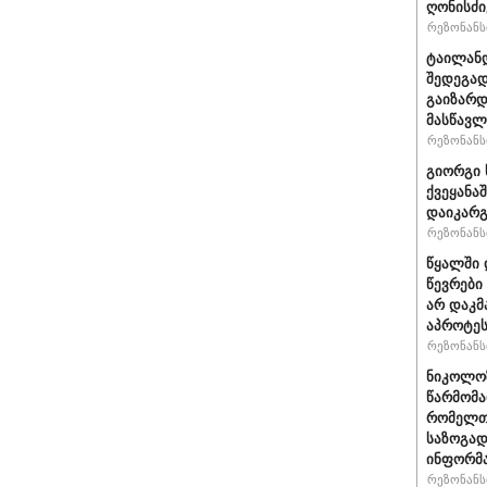
ღონისძი
რეზონანსი
ტაილანდ
შედეგად
გაიზარდ
მასწავ
რეზონანსი
გიორგი 
ქვეყანა
დაიკარ
რეზონანსი
წყალში 
წევრები
არ დაკმ
აპროტეს
რეზონანსი
ნიკოლოზ
წარმომა
რომელთა
საზოგად
ინფორმა
რეზონანსი