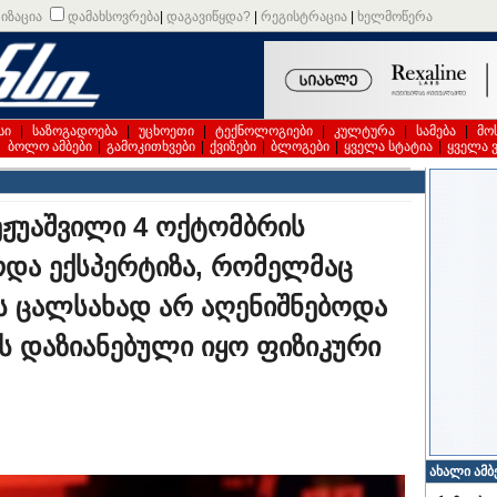
იზაცია
დამახსოვრება
|
დაგავიწყდა?
|
რეგისტრაცია
|
ხელმოწერა
სი
|
საზოგადოება
|
უცხოეთი
|
ტექნოლოგიები
|
კულტურა
|
სამება
|
მო
|
ბოლო ამბები
|
გამოკითხვები
|
ქვიზები
|
ბლოგები
|
ყველა სტატია
|
ყველა 
ჟუაშვილი 4 ოქტომბრის
რდა ექსპერტიზა, რომელმაც
ს ცალსახად არ აღენიშნებოდა
ს დაზიანებული იყო ფიზიკური
ახალი ამბ