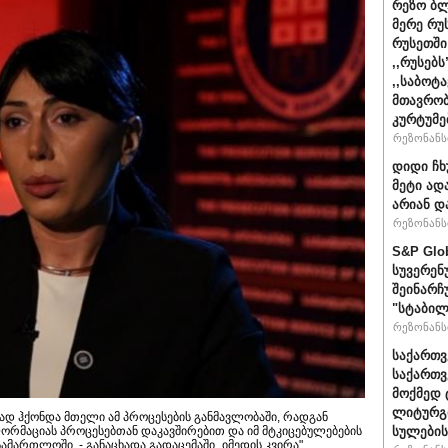
რეზო ბლ
მერე რუ
რუსეთში
,,რუსებ
,,საბოტ
მთავრობ
კურტუმე
რეზონანსი
დიდი ჩხ
მეტი ად
არიან დ
რეზონანსი
S&P Glo
სუვერენ
შეინარჩ
"სტაბილ
რეზონანსი
საქართვ
საქართ
მოქმედ 
ლიტურგი
ად ჰქონდა მთელი ამ პროცესების განმავლობაში, რადგან
ორმაციას პროცესებთან დაკავშირებით და იმ მტკიცებულებების
სულების
ამართლოში, - განაცხადა გადაცემაში „იმედის კვირა"