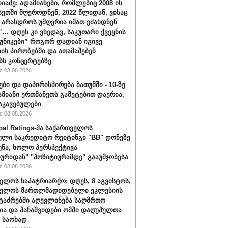
იაძე: ადამიანები, რომლებიც 2008 ის
სეთში მღეროდნენ, 2022 წლიდან, ვისაც
 არასდროს უმღერია იმათ ეძახდნენ
ს”… დღეს კი ვხედავ, საკუთარი ქვეყნის
აჟნიკები” როგორ დადიან იგივე
ის პირობებში და ათამაშებენ
ბს კონცერტებზე
 08.08.2026
უბი და დაპირისპირება ბათუმში - 10-ზე
ამიანი ერთმანეთს გამეტებით დაერია,
აკავებულები
 08.08.2026
bal Ratings-მა საქართველოს
ული საკრედიტო რეიტინგი "BB" დონეზე
უნა, ხოლო პერსპექტივა
ურიდან" "პოზიტიურამდე" გააუმჯობესა
 08.08.2026
ელოს საპატრიარქო: დღეს, 8 აგვისტოს,
ველოს მართლმადიდებელი ეკლესიის
ტაძრებში აღევლინება საღმრთო
ა და პანაშვიდები ომში დაღუპულთა
 საოხად