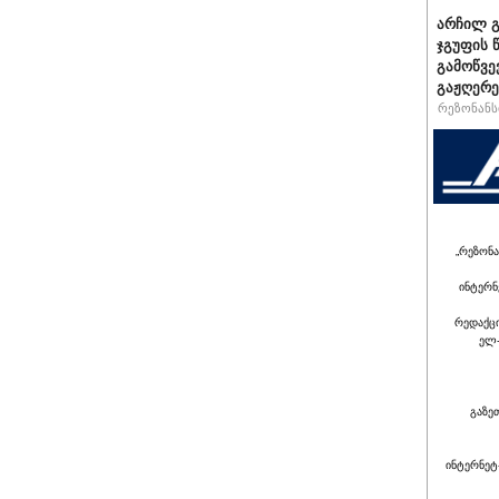
არჩილ გ
ჯგუფის 
გამოწვე
გაჟღერე
რეზონანსი
„რეზონა
ინტერნ
რედაქც
ელ-
გაზე
ინტერნეტ