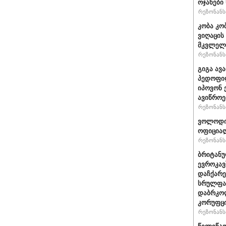
ოჯახები
რეზონანსი
კობა კო
ვიღაცის
მკვლელ
რეზონანსი
გიგა ავ
პედოფილ
იპოვონ 
ავიწროე
რეზონანსი
ვოლოდიმ
ოფიციალ
რეზონანსი
ბრიტანუ
ევროკავ
დაჩქარე
სრულფას
დაბრკოლ
კორუფცი
რეზონანსი