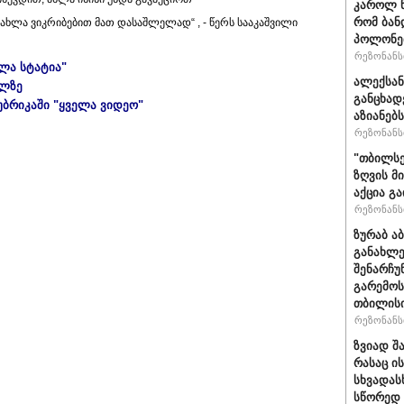
კაროლ ნ
რომ ბან
ახლა ვიკრიბებით მათ დასაშლელად“ , - წერს სააკაშვილი
პოლონეთ
რეზონანსი
ელა სტატია"
ალექსან
ულზე
განცხად
უბრიკაში "ყველა ვიდეო"
აზიანებ
რეზონანსი
"თბილსე
ზღვის მ
აქცია გ
რეზონანსი
ზურაბ ა
განახლე
შენარჩუ
გარემოს
თბილისი
რეზონანსი
ზვიად შ
რასაც ი
სხვადასხ
სწორედ 