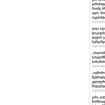
ჯარისთვ
რაიმე პ
იცის, რ
ოკუპანტ
რეზონანსი
გიგა ავ
დაკავებ
დედის გ
ბერუაშვ
რეზონანსი
„ძალიან
სახელმწ
ბარამიძ
რეზონანსი
„იუმორი
შეურაცხ
კულტური
მიუღებე
რეზონანსი
კახა კა
წარმოად