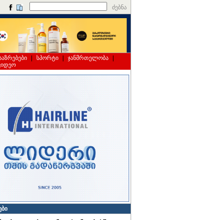
ძებნა
საზრებები
|
სპორტი
|
ჯანმრთელობა
|
ვიდეო
ები