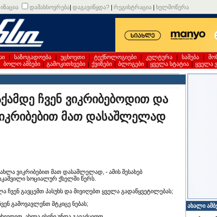
იზაცია
დამახსოვრება
|
დაგავიწყდა?
|
რეგისტრაცია
|
ხელმოწერა
სი
|
საზოგადოება
|
უცხოეთი
|
ტექნოლოგიები
|
კულტურა
|
სამება
|
მო
|
ბოლო ამბები
|
გამოკითხვები
|
ქვიზები
|
ბლოგები
|
ყველა სტატია
|
ყველა 
აქამდე ჩვენ ვიკრიბებოდით და
ვიკრიბებით მათ დასაშლელად
ახლა ვიკრიბებით მათ დასაშლელად, - ამის შესახებ
ააკაშვილი სოციალურ ქსელში წერს.
ხლა ჩვენ გავცემთ პასუხს და მივიღებთ ყველა გადაწყვეტილებას;
ჩვენ გამოვავლენთ მტკიცე ნებას;
ახალი ამბ
იხევდით, ახლა ისინი უნდა გავაქციოთ