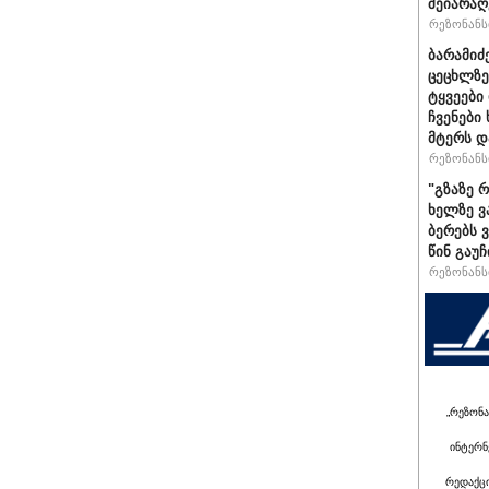
შეიარაღ
რეზონანსი
ბარამიძ
ცეცხლზე
ტყვეები
ჩვენები
მტერს დ
რეზონანსი
"გზაზე 
ხელზე ვ
ბერებს 
წინ გაუ
რეზონანსი
„რეზონა
ინტერნ
რედაქც