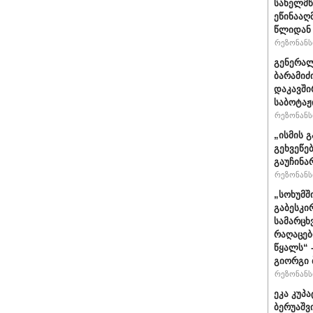
სახელმწ
ეწინააღ
წლიდან 
რეზონანსი
გენერალ
ბარამიძ
დაკავში
საბოტაჟ
რეზონანსი
„ისმის გ
გეხვეწებ
გაუჩინა
რეზონანსი
„სოხუმშ
გაბესკი
სამარცხ
რაღაცებ
წყალს“ 
გიორგი 
რეზონანსი
ეკა კუპა
ბერუაშვ