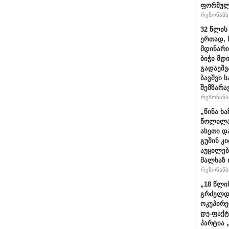
ფორმულ
რეზონანსი
32 წლის
ერთად, 
მდინარი
ბიჭი მდ
გადაეშვ
ბავშვი 
შემზარა
რეზონანსი
„წინა ხ
წოლილა 
ასეთი დ
გუშინ კ
აუცილებ
მალხაზ 
რეზონანსი
„18 წლი
გრძელდ
ოკუპირე
დე-ფაქტ
პარტია 