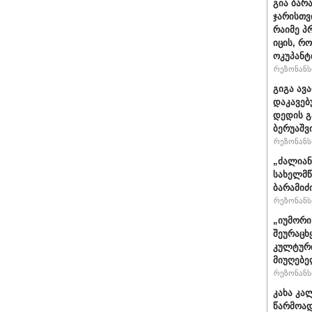
გია ბარ
ჯარისთვ
რაიმე პ
იცის, რ
ოკუპანტ
რეზონანსი
გიგა ავ
დაკავებ
დედის გ
ბერუაშვ
რეზონანსი
„ძალიან
სახელმწ
ბარამიძ
რეზონანსი
„იუმორი
შეურაცხ
კულტური
მიუღებე
რეზონანსი
კახა კა
წარმოად