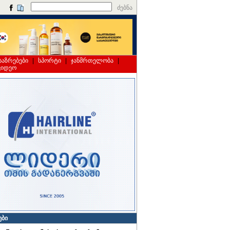
ძებნა
საზრებები
|
სპორტი
|
ჯანმრთელობა
|
ვიდეო
ები