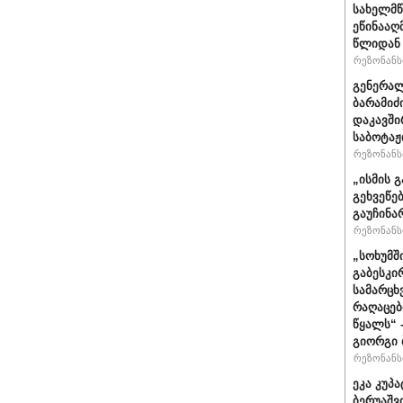
სახელმწ
ეწინააღ
წლიდან 
რეზონანსი
გენერალ
ბარამიძ
დაკავში
საბოტაჟ
რეზონანსი
„ისმის გ
გეხვეწებ
გაუჩინა
რეზონანსი
„სოხუმშ
გაბესკი
სამარცხ
რაღაცებ
წყალს“ 
გიორგი 
რეზონანსი
ეკა კუპა
ბერუაშვ