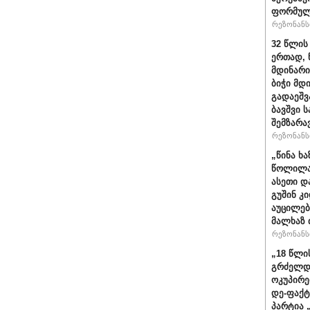
ფორმულ
რეზონანსი
32 წლის
ერთად, 
მდინარი
ბიჭი მდ
გადაეშვ
ბავშვი 
შემზარა
რეზონანსი
„წინა ხ
წოლილა 
ასეთი დ
გუშინ კ
აუცილებ
მალხაზ 
რეზონანსი
„18 წლი
გრძელდ
ოკუპირე
დე-ფაქტ
პარტია 