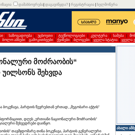
იზაცია
დამახსოვრება
|
დაგავიწყდა?
|
რეგისტრაცია
|
ხელმოწერა
სი
|
საზოგადოება
|
უცხოეთი
|
ტექნოლოგიები
|
კულტურა
|
სამება
|
მო
|
ბოლო ამბები
|
გამოკითხვები
|
ქვიზები
|
ბლოგები
|
ყველა სტატია
|
ყველა 
იონალური მოძრაობის“
ო უილსონს შეხვდა
 ბოკუჩავა, პარტიის წევრებთან ერთად, „მეგობარი აქტის“
ინფორმაციით, დღეს „ერთიანი ნაციონალური მოძრაობის“
ციალური შეხვედრები დაიწყო.
ახალი ამბ
აობის“ თავმჯდომარე თინა ბოკუჩავა, პარტიის გენერალური