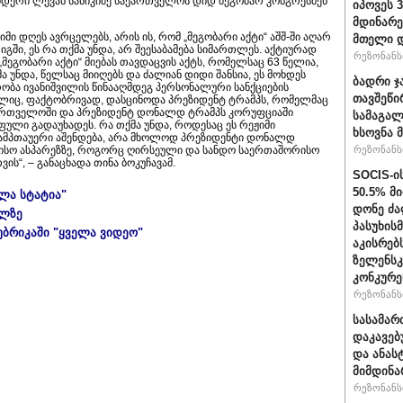
იდერი ლევან სანიკიძე საქართველოს დიდ მეგობარ კონგრესმენ
იპოვეს 
მდინარე
ი დღეს ავრცელებს, არის ის, რომ „მეგობარი აქტი“ აშშ-ში აღარ
მთელი დ
გში, ეს რა თქმა უნდა, არ შეესაბამება სიმართლეს. აქტიურად
რეზონანსი
„მეგობარი აქტი“ მიებას თავდაცვის აქტს, რომელსაც 63 წელია,
ა უნდა, წელსაც მიიღებს და ძალიან დიდი შანსია, ეს მოხდეს
ბადრი ჯ
ირობა ივანიშვილის წინააღმდეგ პერსონალური სანქციების
თავშეწი
მელიც, ფაქტობრივად, დასცინოდა პრეზიდენტ ტრამპს, რომელმაც
ქართველოში და პრეზიდენტ დონალდ ტრამპს კორუფციაში
სამაგალ
ფული გადაუხადეს. რა თქმა უნდა, როდესაც ეს რეჟიმი
ხსოვნა 
ამპთაუერი აშენდება, არა მხოლოდ პრეზიდენტი დონალდ
რისო ასპარეზზე, როგორც ღირსეული და სანდო საერთაშორისო
რეზონანსი
ს“, – განაცხადა თინა ბოკუჩავამ.
SOCIS-ი
50.5% მ
ელა სტატია"
დონე ძა
ულზე
პასუხის
უბრიკაში "ყველა ვიდეო"
აკისრებს
ზელენსკ
კონკურე
რეზონანსი
სასამარ
დაკავებ
და ანას
მიმდინა
რეზონანსი