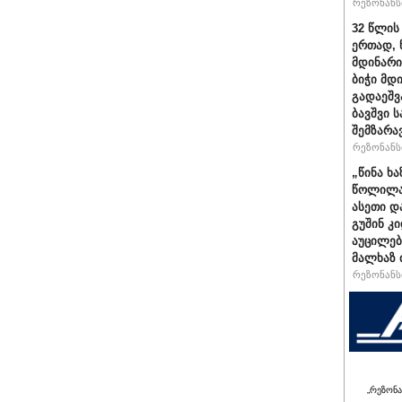
რეზონანსი
32 წლის
ერთად, 
მდინარი
ბიჭი მდ
გადაეშვ
ბავშვი 
შემზარა
რეზონანსი
„წინა ხ
წოლილა 
ასეთი დ
გუშინ კ
აუცილებ
მალხაზ 
რეზონანსი
„რეზონა