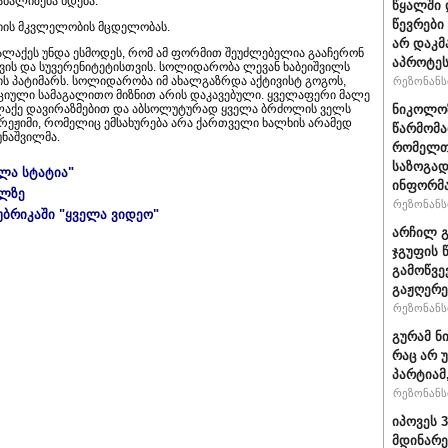
ანალიზება ხდება.
წყალში 
წევრები
იის მკვლელობის მცდელობას.
არ დაკმ
ქალაქეს უნდა ესმოდეს, რომ ამ ფორმით შეუძლებელია გააჩერონ
აპროტეს
ს და სუვერენიტეტისთვის. სოლიდარობა ლევან ხაბეიშვილს
ს პატიმარს. სოლიდარობა იმ ახალგაზრდა აქტივისტ გოგოს,
რეზონანსი
იული სამაგალითო მიზნით არის დაკავებული. ყველაფერი მალე
აქე დავირაზმებით და აბსოლუტურად ყველა ბრძოლის ველს
ნიკოლოზ
 რეჟიმი, რომელიც ემსახურება არა ქართველი ხალხის არამედ
წარმომა
უნაშვილმა.
რომელთა
საზოგად
ელა სტატია"
ინფორმა
ულზე
რეზონანსი
უბრიკაში "ყველა ვიდეო"
არჩილ გ
ჯგუფის 
გამოწვე
გაჟღერე
რეზონანსი
გურამ ნ
რაც არ 
პარტიამ
რეზონანსი
იპოვეს 
მდინარე