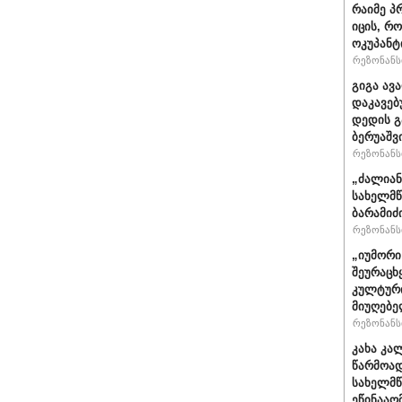
რაიმე პ
იცის, რ
ოკუპანტ
რეზონანსი
გიგა ავ
დაკავებ
დედის გ
ბერუაშვ
რეზონანსი
„ძალიან
სახელმწ
ბარამიძ
რეზონანსი
„იუმორი
შეურაცხ
კულტური
მიუღებე
რეზონანსი
კახა კა
წარმოად
სახელმწ
ეწინააღ