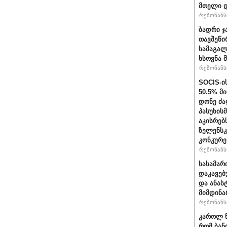
მთელი დ
რეზონანსი
ბადრი ჯ
თავშეწი
სამაგალ
ხსოვნა 
რეზონანსი
SOCIS-ი
50.5% მ
დონე ძა
პასუხის
აკისრებს
ზელენსკ
კონკურე
რეზონანსი
სასამარ
დაკავებ
და ანას
მიმდინა
რეზონანსი
კაროლ ნ
რომ ბან