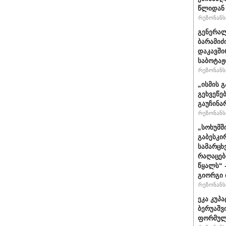
წლიდან 
რეზონანსი
გენერალ
ბარამიძ
დაკავში
საბოტაჟ
რეზონანსი
„ისმის გ
გეხვეწებ
გაუჩინა
რეზონანსი
„სოხუმშ
გაბესკი
სამარცხ
რაღაცებ
წყალს“ 
გიორგი 
რეზონანსი
ეკა კუპა
ბერუაშვ
ფორმულ