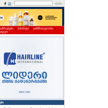
ძებნა
საზრებები
|
სპორტი
|
ჯანმრთელობა
|
ვიდეო
ები