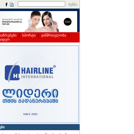
ძებნა
საზრებები
|
სპორტი
|
ჯანმრთელობა
|
ვიდეო
ები