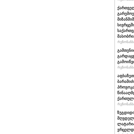
ქართველ
გარემოე
მიზანმი
სივრცეშ
საქართვ
მასობრი
რეზონანსი
გამთენი
გარდაცვ
გამოიწვ
რეზონანსი
აფხაზეთ
ბარამიძ
პროვოკა
წინააღმ
ქართული
რეზონანსი
ზუგდიდი
მღვდელმ
ლატარია
ვრცელდე