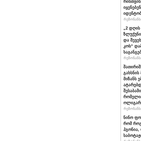
რისთვის
იყენებე
იდენტობ
რეზონანსი
„2 დღის წ
ზლუ­ქუ­ნი
და შე­ვე
კოს“ დამ­
საგანგე
რეზონანსი
შათირიშ
გახსნის
მიზანს ე
ატარებდ
შესაბამ
რომელი
ოლიგარ
რეზონანსი
ნინო ფო
რომ როგ
ჰგონია,
საბოტაჟ