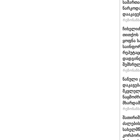
სამართ
ნარკოდა
დააკავე
რეზონანსი
ჩიხელიძ
თითქოს 
ყოფნა ს
საინფორ
რეპუტაც
დადგინდ
შემსრუ
რეზონანსი
ნანული 
დაკავებ
მკვლელო
ნაცმოძრ
მხარდამ
რეზონანსი
შათირი
ძალების
სახელმწ
კორპორა