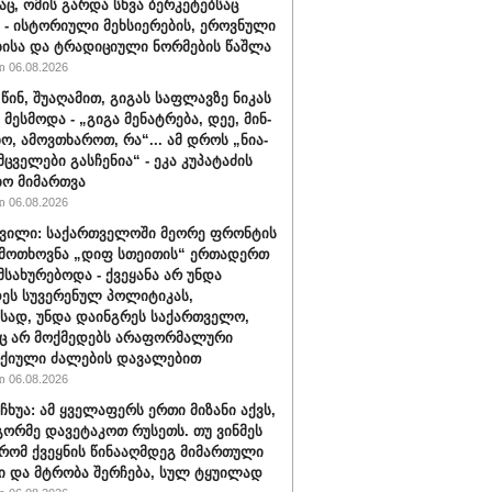
აც, ომის გარდა სხვა ბერკეტებსაც
ნ - ისტორიული მეხსიერების, ეროვნული
ისა და ტრადიციული ნორმების წაშლა
 06.08.2026
ინ, შუ­ა­ღა­მით, გი­გას საფ­ლავ­ზე ნი­კას
 მესმოდა - „გიგა მე­ნატ­რე­ბა, დეე, მინ­
­ხო, ამოვ­თხა­როთ, რა“... ამ დროს „ნი­ა­
ცვე­ლე­ბი გას­ჩე­ნია“ - ეკა კუპატაძის
ბო მიმართვა
 06.08.2026
ვილი: საქართველოში მეორე ფრონტის
 მოთხოვნა „დიფ სთეითის“ ერთადერთ
მსახურებოდა - ქვეყანა არ უნდა
ეს სუვერენულ პოლიტიკას,
ისად, უნდა დაინგრეს საქართველო,
ც არ მოქმედებს არაფორმალური
ქიული ძალების დავალებით
 06.08.2026
ჩხუა: ამ ყველაფერს ერთი მიზანი აქვს,
ორმე დავეტაკოთ რუსეთს. თუ ვინმეს
 რომ ქვეყნის წინააღმდეგ მიმართული
ი და მტრობა შერჩება, სულ ტყუილად