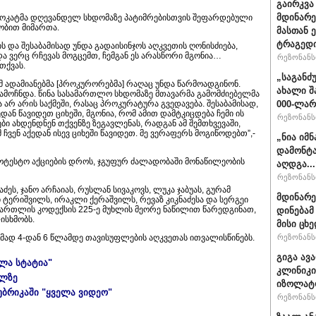
გაირკვა
მდინარე
ვოკატმა დღევანდელ სხდომაზე პატიმრებისთვის შეფარდებული
ობით მიმართა.
მასთან 
ტრაგედ
ს და შესაბამისად უნდა გადაისინჯოს აღკვეთის ღონისძიება,
ა ვერც რჩევას მოგცემთ, ჩემგან ეს არასწორი მგონია…
რეზონანსი
თქვას.
„საგანძ
 ადამიანებმა [პროკურორებმა] რაღაც უნდა წარმოადგინონ.
ახალი შ
მოჩნდა. წინა სასამართლო სხდომაზე მთავარმა გამომძიებელმა
არ არის საქმეში, რასაც პროკურატურა გვედავება. შესაბამისად,
000-ლარ
დან წავიდეთ ციხეში, მგონია, რომ ამით დამტკიცდება ჩემი ის
რეზონანსი
ბი ახდენდნენ თქვენზე ზეგავლენას, რადგან ამ შემთხვევაში,
ჩვენ აქედან ისევ ციხეში წავიდეთ. მე ვერაფერს მოგიწოდებთ”,-
„ნია იმ
დამონტა
ოტესტო აქციების დროს, ჯგუფურ ძალადობაში მონაწილეობის
აღდგა...
რეზონანსი
ძეს, ჯანო არჩაიას, რუსლან სივაკოვს, ლუკა ჯაბუას, გურამ
მდინარე
ტერიშვილს, ირაკლი ქერაშვილს, რევაზ კიკნაძესა და სერგეი
ართლის კოდექსის 225-ე მუხლის მეორე ნაწილით წარედგინათ,
დინებამ
ისხმობს.
მისი ცხე
მად 4-დან 6 წლამდე თავისუფლების აღკვეთას ითვალისწინებს.
რეზონანსი
გიგა ავ
ელა სტატია"
კლინიკი
ულზე
იზოლატო
უბრიკაში "ყველა ვიდეო"
რეზონანსი