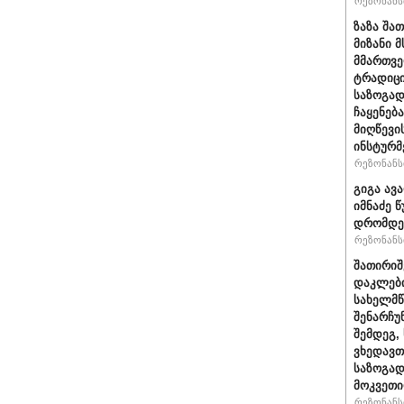
რეზონანსი
ზაზა შა
მიზანი
მმართვე
ტრადიცი
საზოგად
ჩაყენებ
მიღწევი
ინსტურმ
რეზონანსი
გიგა ავ
იმნაძე 
დრომდე 
რეზონანსი
შათირიშ
დაკლები
სახელმწ
შენარჩუნ
შემდეგ,
ვხედავთ
საზოგად
მოკვეთ
რეზონანსი