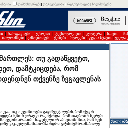
იზაცია
დამახსოვრება
|
დაგავიწყდა?
|
რეგისტრაცია
|
ხელმოწერა
სი
|
საზოგადოება
|
უცხოეთი
|
ტექნოლოგიები
|
კულტურა
|
სამება
|
მო
|
ბოლო ამბები
|
გამოკითხვები
|
ქვიზები
|
ბლოგები
|
ყველა სტატია
|
ყველა 
ამართლეს: თუ გადაწყვეტთ,
იდეთ, დამტკიცდება, რომ
ხდენდნენ თქვენზე ზეგავლენას
თქვას - თუ თქვენ მიიღებთ გადაწყვეტილებას, რომ აქედან
კიცდება ჩემი ის ვარაუდი რაც მქონდა - რომ მთავრობის წევრები
მთხვევაში, არანაირი საფუძველი არ არსებობს იმისა, რომ ჩვენ
ახალი ამბ
აქციაზე დაკავებულმა მსახიობმა ანდრო ჭიჭინაძემ მოსამართლე