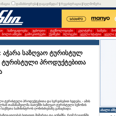
იზაცია
დამახსოვრება
|
დაგავიწყდა?
|
რეგისტრაცია
|
ხელმოწერა
სი
|
საზოგადოება
|
უცხოეთი
|
ტექნოლოგიები
|
კულტურა
|
სამება
|
მო
|
ბოლო ამბები
|
გამოკითხვები
|
ქვიზები
|
ბლოგები
|
ყველა სტატია
|
ყველა 
: აჭარა საზღვაო ტურისტულ
ი ტურისტული პროდუქტებითა
ა
ი ტურისტული პროდუქტებითა და სერვისებით ხვდება, - ამის
ულხან თამაზაშვილმა ბათუმში საზღვაო ტურისტული სეზონის
 საქმეთა სამინისტროს ღონისძიებაზე განაცხადა.
ახალი ამბ
საზოგადოებას სიტყვით მიმართა და აღნიშნა, რომ რეგიონში