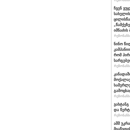
რეზონანსი
ჩვენ ვუ
სახელის
ცილისწა
„წამქეზ
იმნაძის 
რეზონანსი
ნინო წი
კამპანი
რომ პირ
სარგებ
რეზონანსი
კანადაშ
მოქალაქ
სამერლე
გამოცხ
რეზონანსი
ვახტანგ 
და წერტ
რეზონანსი
აშშ უკრ
მიაწვდი