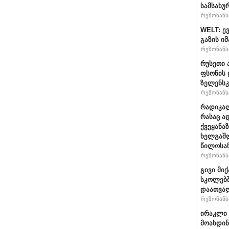
სამსახუ
რეზონანსი
WELT: ე
გაზის ი
რეზონანსი
რუსეთი 
ფსონის 
ზელენსკ
რეზონანსი
რადიკალ
რასაც ა
ქვეყანაზ
ხელგაშლ
წილოსა
რეზონანსი
გივი მიქ
სკოლებშ
დაათვა
რეზონანსი
ირაკლი 
მოახდი