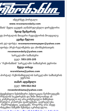
ინტერნეტ-პორტალი
www.resonancedaily.com
ნსის“ მედია ჯგუფის აღმასრულებელი დირექტორი:
ზვიად შვანგირაძე
ეტ-პორტალის მთავარი რედაქტორის მოადგილე:
გვანცა წულაია
იის ელ-ფოსტა:
resonancenewspaper@yahoo.com
ფოსტა პრეს-რელიზებისა და ანონსებისათვის:
resonancedaily@yahoo.com
სარეკლამო სამსახური
ტელ:
593-105-105
თ "რეზონანსის" სარეკლამო სამსახურის უფროსი
მედეა იოსავა
resreklama@yahoo.com
-პორტალ რეზონანსდეილის სარეკლამო სამსახურის
უფროსი
თამარ ადუაშვილი
ტელ:
599-562-562
reswebreklama@yahoo.com
ოქვეყნებული ნებისმიერი პუბლიკაცია წარმოადგენს
ორტალის საკუთრებას და მისი მთლიანად ან
 კომერციული თუ არაკომერციული მიზნებით
რებული კოპირება (გამოყენება, გავრცელება,
, რეპროდუქცია, გადაცემა, როგორც ღია ასევე
ნაცემთა ბაზებში შენახვა) აკრძალულია.