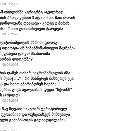
 09.08.2026
მ თბილისში კურიერზე ჯგუფურად
ის ბრალდებით 3 ადამიანი, მათ შორის
ულწლოვანი დააკავა - კიდევ 2 პირის
ის მიზნით ღონისძიებები ტარდება
 09.08.2026
ალატოზიშვილის აზრით, გიორგი
იდიოტია ან მი­ზან­მი­მარ­თუ­ლი მავ­ნე­ბე­
 შეფასება დადო მსახიობმა
აობის ლიდერზე?
 09.08.2026
ვრის ღამეს თამარ ნავროზაშვილის ძმა
ს მესიჯს...“ - რა მისწერეს მისწერეს ეკა
ეს და საით აპირებდნენ საქმის
ებას, გიგა ავალიანის დედა "სქრინს"
ბს (+ფოტო)
 08.08.2026
 შავ ზღვაში საკუთარ ტერიტორიულ
 უკრაინისა და რუსეთისკენ მიმავალი
ული გემებისთვის გადაადგილებას