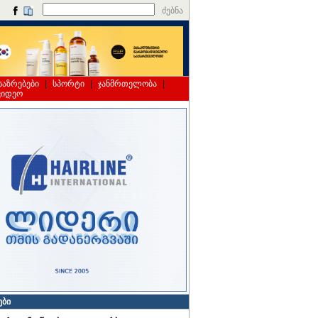
ძებნა
საზრებები
|
სპორტი
|
ჯანმრთელობა
|
ვიდეო
ები