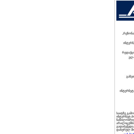
„რეზონა
ინტერნ
რედაქც
ელ-
გაზე
ინტერნეტ
საიტზე გამ
ინტერნეტ-პ
ნაწილობრივ
არალიცენზი
გადაბეჭვდა
დახურულ მო