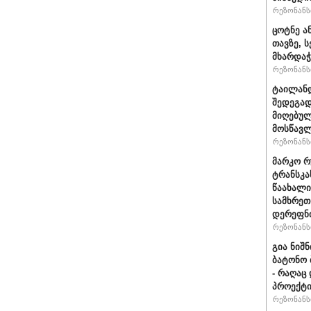
რეზონანსი
ცოტნე ა
თავზე, 
მხარდაჭ
რეზონანსი
ტაილან
შედეგად
მიღებულ
მოსწავ
რეზონანსი
მარკო რ
ტრანსკა
წაახალი
სამხრეთ
დერეფნი
რეზონანსი
გია ნიშ
ბატონო 
- რაღაც
პროექტი
რეზონანსი