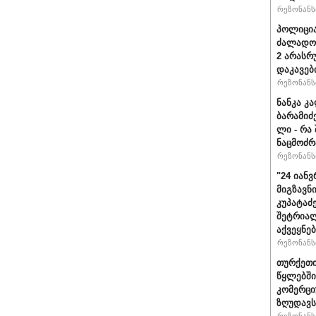
რეზონანსი
პოლიცია
ძალადობ
2 არასრ
დაკავებ
რეზონანსი
ნანკა კ
ბარამიძე 
ლი - რა
ნაცმოძრ
რეზონანსი
"24 იან
მიგზავნი
კუპატაძ
შეტრიალ
აქვეყნე
რეზონანსი
თურქეთი
წყლებში
კომერცი
ზღუდავს