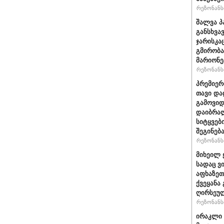
რეზონანსი
შალვა პ
განსხვა
ჯარისკა
გმირობა
მარიონე
რეზონანსი
პრემიერ
თავი და
გამოვიდ
დაიბრალ
სიტყვებ
შეგინებ
რეზონანსი
მიხეილ 
სადაც ვ
აფხაზეთ
ქვეყანა
ღირსეულ
რეზონანსი
ირაკლი 