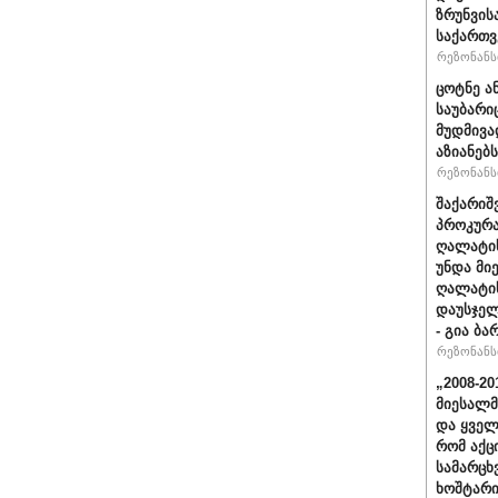
ზრუნვის
საქართვ
რეზონანსი
ცოტნე ა
საუბარი
მუდმივა
აზიანებს
რეზონანსი
შაქარიშ
პროკურა
ღალატის
უნდა მი
ღალატის
დაუსჯელ
- გია ბა
რეზონანსი
„2008-2
მიესალმ
და ყვე
რომ აქც
სამარცხ
ხოშტარი