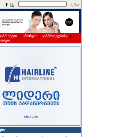
ძებნა
საზრებები
|
სპორტი
|
ჯანმრთელობა
|
ვიდეო
ები