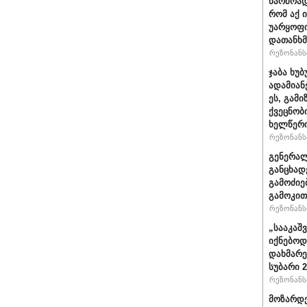
წარმოად
რომ აქ 
უარყოფი
დათანხმ
რეზონანსი
ჯაბა ხუ
ადამიან
ეს, გამ
ქვეცნობ
ხელწერი
რეზონანსი
გენერალ
განცხად
გამოძიე
გამოკით
რეზონანსი
„სააკაშ
იქნებოდ
დახმარე
სუბარი 
რეზონანსი
მოზარდე