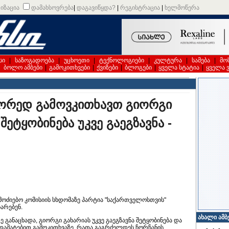
იზაცია
დამახსოვრება
|
დაგავიწყდა?
|
რეგისტრაცია
|
ხელმოწერა
სი
|
საზოგადოება
|
უცხოეთი
|
ტექნოლოგიები
|
კულტურა
|
სამება
|
მო
|
ბოლო ამბები
|
გამოკითხვები
|
ქვიზები
|
ბლოგები
|
ყველა სტატია
|
ყველა 
მეორედ გამოვკითხავთ გიორგი
ეტყობინება უკვე გაეგზავნა -
ოძიებო კომისიის სხდომაზე პარტია "საქართველოსთვის"
არებენ.
ახალი ამბ
განაცხადა, გიორგი გახარიას უკვე გაეგზავნა შეტყობინება და
ს დამატებით გამოკითხვაზე, რათა გაგრძელდეს ჩორჩანის,