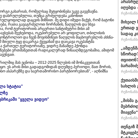
არასრუ
იღებდა 
ორგი გახარიას, რომელსაც შეტყობინება უკვე გაეგზავნა.
რეზონანსი
ვე დასრულებულია, თუმცა გრძელდება კანონით
რულყოფილად დაცვის მიზნით. მე დიდი იმედი მაქვს, რომ ბატონი
მიხეილ 
ება, რათა გავაგრძელოთ ჩორჩანის, წაღვლის და სხვა
ერთად ვ
ხრა, რომ ტერიტორიის არცერთი სანტიმეტრი მისი ამ
ავსებას შეეხებოდა, ოკუპირებული არ ყოფილაო, თბილისის
სადაც კ
ონტროლიო და ჩვენ მოვისმინეთ წაღვლის მაცხოვრებლის ახსნა-
რეზონანსი
ომ მთელი ტყე დაკარგა ქვეყანამ და დაიკავა ოკუპანტმა
ა ქართულ ტერიტორიაზე, ვიდრე მანამდე ჰქონდა
„ამდენმ
ვენებები ერთმანეთთან რადიკალურად წინააღმდეგობაშია, ამიტომ
სწორად?
ავუსვათ.
თვითონ?
წერილშიც მას ეცნობა – 2012-2025 წლების იმ მონაკვეთთან
ბარამიძ
იყო. ეს არის მისი გადადგომიდან დღემდე პერიოდი, მათ შორის,
ისო ასპარეზზე და საერთაშორისო პარტნიორებთან", - აღნიშნა
რეზონანსი
ქუთაისშ
სახლის 
ელა სტატია"
რეზონანსი
ულზე
უბრიკაში "ყველა ვიდეო"
„მისმა 
მებრძოლ
მიაყენა
რეზონანსი
თენგიზ 
მტკიცებ