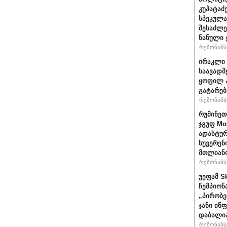
კუპატაძ
სპეკულა
შესაძლე
ნანული
რეზონანსი
ირაკლი 
საავადმ
ყოფილ პ
გატარებ
რეზონანსი
რუმინეთ
ჯგუფ Mo
ადასტურ
სუვერენ
მთლიანო
რეზონანსი
უეფამ S
ჩემპიონ
„პირობე
ჯანი ინ
დაბალი
რეზონანსი