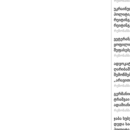
რეზონანსი
უკრაინუ
პოლიტი
რეიტინგ
რეიტინგშ
რეზონანსი
ვეტერან
ყოფილი 
შეფასებ
რეზონანსი
ადვოკატ
ღარიბაშ
შემოწმე
„არავით
რეზონანსი
გერმანი
ტრამვაი
ადამიან
რეზონანსი
ჯაბა ხუბ
დედა სა
პოლიტიკ