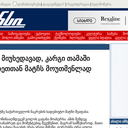
იზაცია
დამახსოვრება
|
დაგავიწყდა?
|
რეგისტრაცია
|
ხელმოწერა
სი
|
საზოგადოება
|
უცხოეთი
|
ტექნოლოგიები
|
კულტურა
|
სამება
|
მო
|
ბოლო ამბები
|
გამოკითხვები
|
ქვიზები
|
ბლოგები
|
ყველა სტატია
|
ყველა 
 მიუხედავად, კარგი თამაში
ეხეთთან მატჩს მოუთმენლად
ზე საქართველოს ნაკრების სადებიუტო მატჩი შეაფასა.
ოწინააღმდეგემ გოლის გატანა მოახერხა. ამის შემდეგ
ახალი ამბ
ანაბრეთ და მომენტებიც შევქმენით, მაგრამ სამწუხაროდ, მათი
ს გახდა წაგების ერთ-ერთი მიზეზი. თურქებმა ორი გოლი