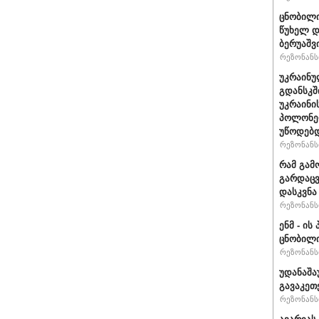
ცნობილი
წუხელ დ
ბერუაშვ
რეზონანსი
უკრაინუ
გდანსკშ
უკრაინი
პოლონე
უწოდებ
რეზონანსი
რამ გამ
გარდაცვ
დასკვნა
რეზონანსი
ენმ - ი
ცნობილ
რეზონანსი
უდანაშა
გავაკეთე
რეზონანსი