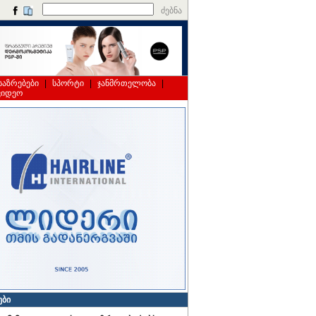
ძებნა
საზრებები
|
სპორტი
|
ჯანმრთელობა
|
ვიდეო
ები