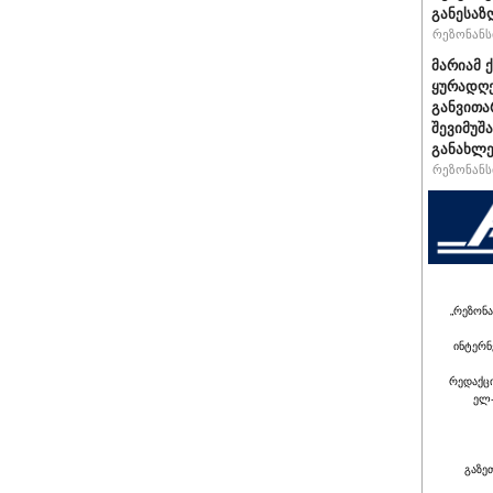
განესაზ
რეზონანსი
მარიამ 
ყურადღე
განვითა
შევიმუშ
განახლე
რეზონანსი
„რეზონა
ინტერნ
რედაქც
ელ-
გაზე