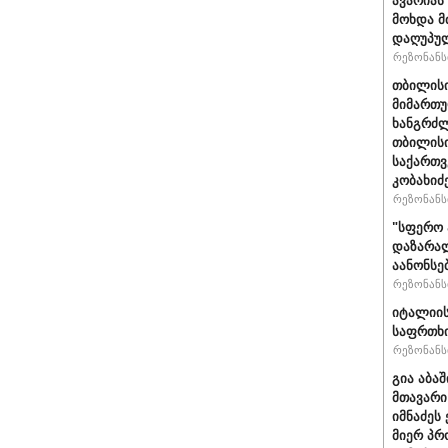
ავარიას
მოხდა მ
დაღუპუ
რეზონანსი
თბილისი
მიმართუ
ხანგრძლ
თბილისი
საქართვ
კობახიძ
რეზონანსი
"სფერო 
დაზარალ
აანონსე
რეზონანსი
იტალიის
საფრთხი
რეზონანსი
გია აბა
მთავარი
იმნაძეს 
მიერ პრ