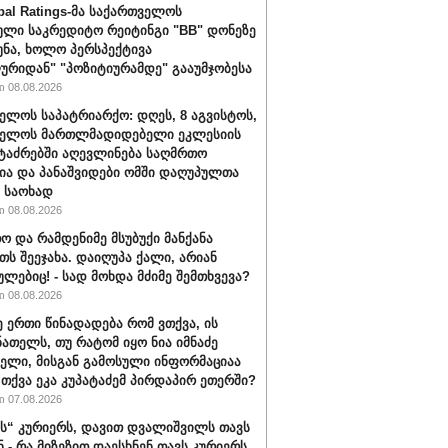
bal Ratings-მა საქართველოს
ული საკრედიტო რეიტინგი "BB" დონეზე
უნა, ხოლო პერსპექტივა
ურიდან" "პოზიტიურამდე" გააუმჯობესა
 08.08.2026
ელოს საპატრიარქო: დღეს, 8 აგვისტოს,
ველოს მართლმადიდებელი ეკლესიის
ტაძრებში აღევლინება საღმრთო
ა და პანაშვიდები ომში დაღუპულთა
 საოხად
 08.08.2026
ო და რამდენიმე მსუბუქი მანქანა
თს შეეჯახა. დაიღუპა ქალი, არიან
ულებიც! - სად მოხდა მძიმე შემთხვევა?
 08.08.2026
ე ერთი წინადადება რომ ვთქვა, ის
ნათელს, თუ რატომ იყო ნია იმნაძე
ბელი, მისგან გამოსული ინფორმაციაა
ა თქვა ეკა კუპატაძემ პირდაპირ ეთერში?
 07.08.2026
“ კურიერს, დავით დვალიშვილს თავს
ნ - რა მიზეზით დაესხნენ თავს კურიერს