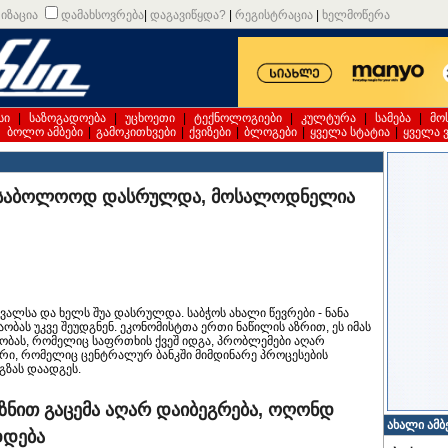
იზაცია
დამახსოვრება
|
დაგავიწყდა?
|
რეგისტრაცია
|
ხელმოწერა
სი
|
საზოგადოება
|
უცხოეთი
|
ტექნოლოგიები
|
კულტურა
|
სამება
|
მო
|
ბოლო ამბები
|
გამოკითხვები
|
ქვიზები
|
ბლოგები
|
ყველა სტატია
|
ყველა 
ი საბოლოოდ დასრულდა, მოსალოდნელია
ალსა და ხელს შუა დასრულდა. საბჭოს ახალი წევრები - ნანა
აობას უკვე შეუდგნენ. ეკონომისტთა ერთი ნაწილის აზრით, ეს იმას
რობას, რომელიც საფრთხის ქვეშ იდგა, პრობლემები აღარ
არი, რომელიც ცენტრალურ ბანკში მიმდინარე პროცესების
გზას დაადგეს.
ზნით გაცემა აღარ დაიბეგრება, ოღონდ
ახალი ამბ
დდება