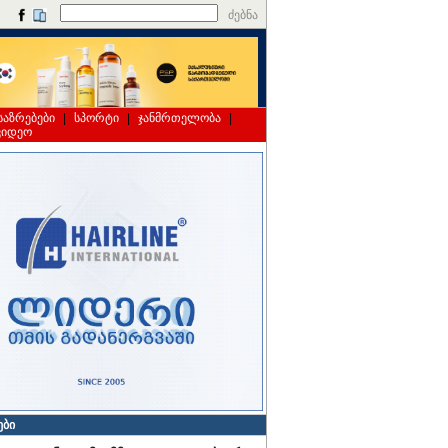
ძებნა
საზრებები
|
სპორტი
|
ჯანმრთელობა
|
ვიდეო
ები