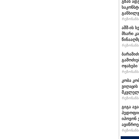
გზას ად
საკონსტ
განხილ
რეზონანსი
აშშ-ის 
მხარი კ
წინააღმ
რეზონანსი
ბარამიძ
გამოძიე
ოჯახები
რეზონანსი
კობა კო
ვიღაცის
მკვლელ
რეზონანსი
გიგა ავ
პედოფილ
იპოვონ 
ავიწროე
რეზონანსი