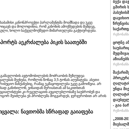
ბექა და
გმირის 
პასუხის
დავიხიო
 შესაბამისი კანონპროექტი პარლამენტმა მოამზადა და უკვე
ზრუნვის
ოიცავს და მოლოდინია, რომ კანონის ამოქმედების შემდეგ,
საქართვ
აცული, ხოლო საქველმოქმედო მიმართულება გაქტიურდება.
რეზონანსი
ორტს აეკრძალება პიკის საათებში
ცოტნე ა
საუბარი
მუდმივა
აზიანებს
რეზონანსი
შაქარიშ
 გამავლობის ავტომობილების მოძრაობის შეზღუდვა
პროკურა
ებას შეეხება, რომლის წონაც 3,5 ტონას აღემატება. ასეთი
ღალატის
იბუციო მანქანებიც, რამაც უკმაყოფილება უკვე გამოიწვია. არ
ად განიხილონ, ვინაიდან მერიასთან ამ საკითხთან
უნდა მი
პეციალისტები კი რეგულაციის აუცილებლობაზე საუბრობენ და
ღალატის
 როგორ შეიძლება ეს პრობლემა მოგვარდეს, ჯერჯერობით არ არის
დაუსჯელ
- გია ბა
ცვალა: ნავთობმა სწრაფად გაიაფება
რეზონანსი
„2008-2
მიესალმ