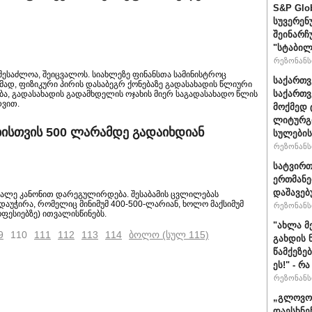
S&P Glo
სუვერენ
შეინარჩ
"სტაბილ
რეზონანსი
 შესაძლოა, შეიცვალოს. სიახლეზე ფინანსთა სამინისტროც
საქართვ
ხმად, ფიზიკური პირის დასაბეგრ ქონებაზე გადასახადის წლიური
საქართ
ბა, გადასახადის გადამხდელის ოჯახის მიერ საგადასახადო წლის
დვით.
მოქმედ 
ლიტურგი
ბისთვის 500 ლარამდე გადაიხდიან
სულების
რეზონანსი
სატვირთ
ერთმანე
დაშავებ
 მალე კანონით დარეგულირდება. შესაბამის ცვლილებას
 დაუჭირა, რომელიც მინიმუმ 400-500-ლარიან, ხოლო მაქსიმუმ
რეზონანსი
ფესიებზე) ითვალისწინებს.
"ახლა მ
9
110
111
112
113
114
ბოლო (სულ 115)
გახდის 
წამქეზე
ეს!" - რ
რეზონანსი
„გლოვოს
დაესხნე