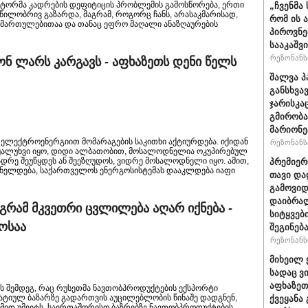
ექტორმა კადრების დეფიტიცის პრობლემის გამოსწორება, ერთი
„ჩვენმა
აწილობრივ გაზარდა, მაგრამ, როგორც ჩანს, არასაკმარისად,
რომ ის 
მიმართულებითაა და თანაც ეფრო მაღალი ანაზღაურების
პიროვნე
სააკაშვ
რეზონანსი
ნ ლარს კარგავს - აფხაზეთს დენი წელს
შალვა პ
განსხვა
ჯარისკა
გმირობა
მარიონე
ელექტროენერგიით მომარაგების საკითხი აქტიურდება. იქიდან
რეზონანსი
წყალუხვი იყო, დიდი ალბათობით, მოსალოდნელია ოკუპირებულ
ადრე შეუწყდეს ან შეეზღუდოს, ვიდრე მოსალოდნელი იყო. ამით,
პრემიერ
ბნელდება, საქართველოს ენერგოსისტემას დააკლდება იაფი
თავი და
გამოვიდ
დაიბრალ
აგრამ მკვეთრი ცვლილება აღარ იქნება -
სიტყვებ
ლოსაა
შეგინებ
რეზონანსი
მიხეილ 
სადაც ვ
აფხაზეთ
ას შემდეგ, რაც რუსეთმა ნავთობპროდუქტების ექსპორტი
ტიულ ბაზარზე გადართვის აუცილებლობის წინაშე დადგნენ,
ქვეყანა
. მით უმეეტს, საერთაშორისო ბაზრებზე ნავთობპროდუქტების