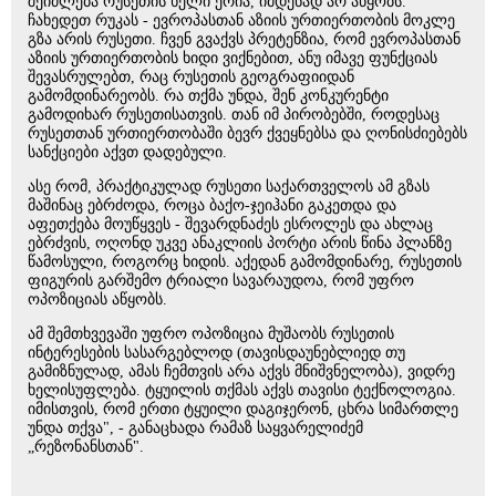
შეიძლება რუსეთის ხელი ერია, იმდენად არ აწყობს.
ჩახედეთ რუკას - ევროპასთან აზიის ურთიერთობის მოკლე
გზა არის რუსეთი. ჩვენ გვაქვს პრეტენზია, რომ ევროპასთან
აზიის ურთიერთობის ხიდი ვიქნებით, ანუ იმავე ფუნქციას
შევასრულებთ, რაც რუსეთის გეოგრაფიიდან
გამომდინარეობს. რა თქმა უნდა, შენ კონკურენტი
გამოდიხარ რუსეთისათვის. თან იმ პირობებში, როდესაც
რუსეთთან ურთიერთობაში ბევრ ქვეყნებსა და ღონისძიებებს
სანქციები აქვთ დადებული.
ასე რომ, პრაქტიკულად რუსეთი საქართველოს ამ გზას
მაშინაც ებრძოდა, როცა ბაქო-ჯეიჰანი გაკეთდა და
აფეთქება მოუწყვეს - შევარდნაძეს ესროლეს და ახლაც
ებრძვის, ოღონდ უკვე ანაკლიის პორტი არის წინა პლანზე
წამოსული, როგორც ხიდის. აქედან გამომდინარე, რუსეთის
ფიგურის გარშემო ტრიალი სავარაუდოა, რომ უფრო
ოპოზიციას აწყობს.
ამ შემთხვევაში უფრო ოპოზიცია მუშაობს რუსეთის
ინტერესების სასარგებლოდ (თავისდაუნებლიედ თუ
გამიზნულად, ამას ჩემთვის არა აქვს მნიშვნელობა), ვიდრე
ხელისუფლება. ტყუილის თქმას აქვს თავისი ტექნოლოგია.
იმისთვის, რომ ერთი ტყუილი დაგიჯერონ, ცხრა სიმართლე
უნდა თქვა", - განაცხადა რამაზ საყვარელიძემ
„რეზონანსთან".