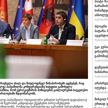
პაატა ზ
ბარამიძ
სინამდვ
აბსოლუ
რეზონანსი
ძლიერი 
პატარა 
აგვისტო
რეზონანსი
ეკა კუპ
ვისაუბრ
გამომიგ
რეზონანსი
დუშეთის
ხანძარი
რეზონანსი
არასრუ
ბრიუსელი ახალ და მოულოდნელ წინაპირობებს აყენებენ, რაც
ალვა პაპუაშილმა კონფერენციაზე სიტყვით გამოსვლა
იღებდა 
მიაჩნია, რომ ევროკავშირის პოზიციების გაძლიერების საუკეთესო
რეზონანსი
ფართოებაში მდგომარეობს.
მიხეილ 
ალვა პაპუაშვილი ოფიციალური ვიზიტით სერბეთის დედაქალაქ
ს წევრობის კანდიდატი ქვეყნების პარლამენტების
ერთად ვ
აწილეობს, რომელიც სერბეთისა და უკრაინის პარლამენტის