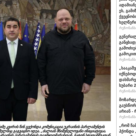
ადამიან
ეს, გამ
ქვეცნობ
ხელწერი
რეზონანსი
გენერალ
განცხად
გამოძიე
გამოკით
რეზონანსი
„სააკაშ
იქნებოდ
დახმარე
სუბარი 
რეზონანსი
მოზარდე
გაუსწორ
არიან - 
რეზონანსი
„რომ ჩა
იმე კვირის წინ გვქონდა კომუნიკაცია უკრაინის პარლამენტის
ელმაც გაგვაცნო იდეა. „ძალიან მნიშვნელოვანი ინიციატივაა.
ჰქონდა 
 უკრაინის პარლამენტის თავმჯდომარესთან, ბატონ სტეფანჩუკთან,