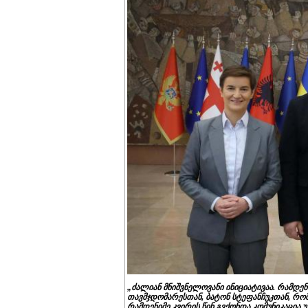
„ძალიან მნიშვნელოვანი ინიციატივაა. რამდენ
თავმჯდომარესთან, ბატონ სტეფანჩუკთან, რომ
რამდენიმე კვირის წინ გვქონდა კომუნიკაცია