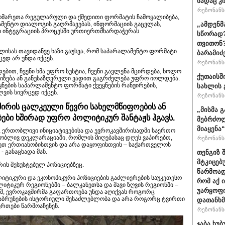
სადაც კ
რეზონანსი
დომარეთა რეგულარული და ქმედითი ფორმატის ჩამოყალიბება,
„ამდენმ
მენტო დიალოგის გაღრმავებას, ინფორმაციის გაცვლას,
ში ინტეგრაციის პროცესში ურთიერთმხარდაჭერას
სწორად?
თვითონ?
ლისას თავიდანვე ხაზი გაუსვა, რომ საპარალამენტო ფორმატი
ბარამიძ
ცედ არ უნდა იქცეს.
რეზონანსი
ით, ჩვენი ხმა უფრო სუსტია, ჩვენი გავლენა მცირდება, ხოლო
ქუთაისშ
ტიზება ან განუსაზღვრელი ვადით გაგრძელება უფრო იოლდება.
ნების საპარლამენტო ფორმატი ქვეყნების რანჟირების,
სახლის 
ლვის სივრცედ იქცეს.
რეზონანსი
შირის ცალკეული წევრი სახელმწიფოების ან
„მისმა 
ები ხშირად უფრო პოლიტიკურ შანტაჟს ჰგავს.
მებრძოლ
მიაყენა
, ერთობლივი ინიციატივებისა და ევროკავშირისადმი საერთო
ობლივ დეკლარაციაში, რომლის მიღებასაც დღეს ვაპირებთ,
რეზონანსი
იბეთ ერთიანობისთვის და არა დაყოფისთვის – საქართველოს
- განაცხადა მან.
თენგიზ 
მტკიცებ
რის შესუსტებულ პოზიციებზეც.
წარმოად
ლიტიკური და ეკონომიკური პოზიციების გაძლიერების საუკეთესო
რომ აქ 
ტიკურ რეგიონებში – ბალკანეთსა და შავი ზღვის რეგიონში –
უარყოფი
მ, ევროკავშირმა გაფართოება უნდა აღიქვას როგორც
ბრუნების ისტორიული შესაძლებლობა და არა როგორც ტვირთი
დათანხმ
ერთები წარმოაჩენენ.
რეზონანსი
ჯაბა ხუ