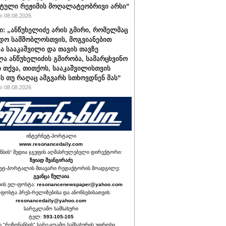
ტული რეჟიმის მოღალატეობრივი არსი“
 08.08.2026
ი: „ანწუხელიძე არის გმირი, რომელმაც
დო სამშობლოსთვის, მოგვიანებით
ა სააკაშვილი და თავის თავზე
ა ანწუხელიძის გმირობა, სამარცხვინო
ი თქვა, თითქოს, სააკაშვილისთვის
ას თუ რაღაც ამგვარს სთხოვდნენ მას“
 08.08.2026
ინტერნეტ-პორტალი
www.resonancedaily.com
ნსის“ მედია ჯგუფის აღმასრულებელი დირექტორი:
ზვიად შვანგირაძე
ეტ-პორტალის მთავარი რედაქტორის მოადგილე:
გვანცა წულაია
იის ელ-ფოსტა:
resonancenewspaper@yahoo.com
ფოსტა პრეს-რელიზებისა და ანონსებისათვის:
resonancedaily@yahoo.com
სარეკლამო სამსახური
ტელ:
593-105-105
თ "რეზონანსის" სარეკლამო სამსახურის უფროსი