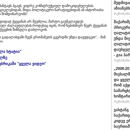
მუდმივა
შანტაჟს ჰგავს, ვიდრე კონსტრუქციულ დამოკიდებულებას.
აზიანებს
ო ციკლებიდან, შიდა პოლიტიკური ნარატივებიდან ან ისტორიასა
 მომდინარეობს“.
რეზონანსი
ნდიდატ ქვეყანას არ შეუძლია, მარტო გაუმკლავდეს
შაქარიშ
რიულ ძალაუფლებას,როდესაც იცის, რომ ნებისმიერ წევრ ქვეყანას
პროკურა
 ქვეყნის წინსვლა დაბლოკოს.
ღალატის
გადალახვაში ჩვენ ერთმანეთს გვერდში უნდა დავუდგეთ“, - მან
უნდა მი
ა.
ღალატის
დაუსჯელ
ელა სტატია"
- გია ბა
ულზე
რეზონანსი
უბრიკაში "ყველა ვიდეო"
„2008-2
მიესალმ
და ყვე
რომ აქც
სამარცხ
ხოშტარი
რეზონანსი
ვახტანგ 
საქართვ
კიდევ ე
საერთაშ