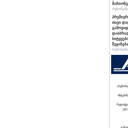
მარიონე
რეზონანსი
პრემიერ
თავი და
გამოვიდ
დაიბრალ
სიტყვებ
შეგინებ
რეზონანსი
„რეზონა
ინტერნ
რედაქც
ელ-
გაზე