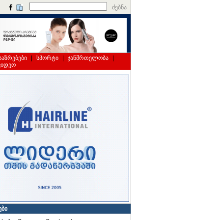
ძებნა
საზრებები
|
სპორტი
|
ჯანმრთელობა
|
ვიდეო
ები