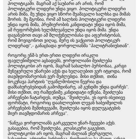
პოლიტიკაში. მაგრამ აქ საუბარი არ არის, რომ
პოლიტიკური ლიდერი უნდა ვიყო. პოლიტიკური ლიდერი
არის მიშა, მე უნდა ვიყო სწორი შუამავალი ხალხსა და მიშას
შორის. მე მგონია, რომ ამ ხალხის პოლიტიკური ლიდერი
უნდა იყოს მიშა, პრემიერობის კანდიდატი უნდა იყოს მიშა,
ამ რეფორმების ხელმძღვანელი უნდა იყოს მიშა. უნდა
დავანებოთ თავი ამ მლიქვნელობასა და აფერისტობას,
რომ მოვიგონოთ ვიღაც, მერე ის ვაქციოთ პოლიტიკურ
ლიდერად",- განაცხადა ჟორჟოლიანმა "პალიტრანიუსთან".
როგორც ენმ-ს ერთ-ერთი ლიდერი ირაკლი
ფავლენიშვილი აცხადებს, ჟორჟოლიანი შეიძლება
პოლიტიკოსი არ იყოს, მაგრამ სახალხო პერსონაა, კარგი
მენეჯერული უნარები აქვს და ხელაღებით ვერ იტყოდა, რომ
თავმჯდომარეობას ვერ შეძლებდა. მისი თქმით, თინა
ბოკუჩავა პარტიის "ღვაწლმოსილი წევრია და
დამსახურებებიდან გამომდინარე, ამ გუნდში უნდა დარჩეს".
მისი თქმით, თუ რამდენიმე კანდიდატი იქნება, შეიძლება
არჩევნები ჩატარდეს, თუმცა, "შეიძლება, ეს იყოს ისეთივე
ფორმატი, როგორიც დაახლოებით ლევან ხაბეიშვილის
არჩევნების შემთხვევაში, შეიძლება იყოს დელეგატების
მიერ თავმჯდომარის არჩევა".
"ნანუკა ჟორჟოლიანს გარკვეული უნარ-ჩვევები აქვს.
გასაგებია, რომ შეიძლება, კლასიკური გაგებით,
პოლიტიკოსი არ იყოს, მაგრამ ძალიან ენერგიული,
სახალხო, აქტიური პერსონაა, რომელსაც საკმაოდ კარგი