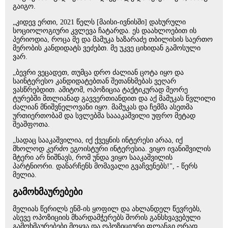
გაიგო.
„კიდევ ერთი, 2021 წელს [მაისი-ივნისში] დახურული
სოციოლოგიური კვლევა ჩატარდა. ეს დაახლოებით ის
პერიოდია, როცა მე და მამუკა ხაზარაძე თბილისის საერთო
მერობის კანდიდატს ვეძებთ. მე უკვე ციხიდან გამოსული
ვარ.
„ბევრი ვეცადეთ, თუმცა დრო ძალიან ცოტა იყო და
საინტერესო კანდიდატებთან შეთანხმებას ვეღარ
ვასწრებდით. ამიტომ, ოპოზიცია ტაქტიკურად მეორე
ტურებში მთლიანად გავვერთიანდით და აქ მამუკას წვლილი
ძალიან მნიშვნელოვანი იყო. მამუკას და ჩემმა ასეთმა
ურთიერთობამ და სვლებმა საააკაშვილი უფრო მეტად
შეაშფოთა.
„სადაც სააკაშვილია, იქ ქვეყნის ინტერესი არაა, იქ
მხოლოდ კერძო ეგოისტური ინტერესია. ვიყო ივანიშვილის
მტერი არ ნიშნავს, რომ უნდა ვიყო სააკაშვილის
პარტნიორი. დანარჩენს მომავალი გვაჩვენებს!", - წერს
მელია.
გამოხმაურებები
მელიას წერილს ენმ-ის ყოფილ და ახლანდელ წევრებს,
ასევე ოპოზიციის მხარდამჭერებს შორის განსხვავებული
გამოხმაურებები მოყვა და ოპოზიციური ფლანგი ორად