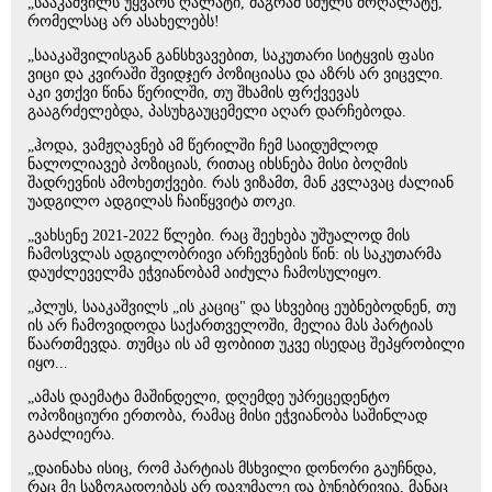
„სააკაშვილს უყვარს ღალატი, მაგრამ სძულს მოღალატე,
რომელსაც არ ასახელებს!
„სააკაშვილისგან განსხვავებით, საკუთარი სიტყვის ფასი
ვიცი და კვირაში შვიდჯერ პოზიციასა და აზრს არ ვიცვლი.
აკი ვთქვი წინა წერილში, თუ შხამის ფრქვევას
გააგრძელებდა, პასუხგაუცემელი აღარ დარჩებოდა.
„ჰოდა, ვამჟღავნებ ამ წერილში ჩემ საიდუმლოდ
ნალოლიავებ პოზიციას, რითაც იხსნება მისი ბოღმის
შადრევნის ამოხეთქვები. რას ვიზამთ, მან კვლავაც ძალიან
უადგილო ადგილას ჩაიწყვიტა თოკი.
„ვახსენე 2021-2022 წლები. რაც შეეხება უშუალოდ მის
ჩამოსვლას ადგილობრივი არჩევნების წინ: ის საკუთარმა
დაუძლეველმა ეჭვიანობამ აიძულა ჩამოსულიყო.
„პლუს, სააკაშვილს „ის კაციც" და სხვებიც ეუბნებოდნენ, თუ
ის არ ჩამოვიდოდა საქართველოში, მელია მას პარტიას
წაართმევდა. თუმცა ის ამ ფობიით უკვე ისედაც შეპყრობილი
იყო...
„ამას დაემატა მაშინდელი, დღემდე უპრეცედენტო
ოპოზიციური ერთობა, რამაც მისი ეჭვიანობა საშინლად
გააძლიერა.
„დაინახა ისიც, რომ პარტიას მსხვილი დონორი გაუჩნდა,
რაც მე საზოგადოებას არ დავუმალე და ბუნებრივია, მანაც