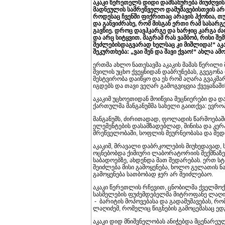
აკაკი წერეთელს დიდი დამსახურება მიუძღვის ჭ
მადნეულის სამრეწველო დამუშავებისთვის არავი
როდესაც ჩვენში ფიქრითაც არავის ჰქონია, თუ რ
და განვიძრახე, რომ მისგან ერთი რამ სასარგ
გავწიე. დროც დავჰკარგე და ხარჯიც კარგა ძა
და არც სიტყვით. მაგრამ რას ვამბობ, რისი შე
შეძლებისდაგვარად ხელსაც კი მიშლიდა!“ აკ
შეკურთხება: „ვაი შენ და შავი ქვაო!“ ახლა ამ
ერთმა ახლო ნათესავმა აკაკის მამას წერილი
შვილის უცხო ქვეყნიდან დაბრუნებას, გვეგონა
მესტვირობა დაიწყო და ეს რომ აღარა გვაკმარა
იგდებს და თავი ვეღარ გამოგვიყვია ქვეყანაში
აკაკიმ უცხოეთიდან მოიწვია მეცნიერები და და
ქართულმა მანგანუმმა სახელი გაითქვა: ევროპ
მანგანუმს, ძირითადად, ფოლადის წარმოებაში
ელემენტების დასამზადებლად, მინისა და კე
მრეწველობაში, სოფლის მეურნეობასა და მედი
აკაკიმ, მრავალი დაბრკოლების მიუხედავად, 
ოცნებობდა ქიმიური ლაბორატორიის შექმნაზე.
საბადოებზე, ახდენდა მათ შედარებას. ერთ სტ
შეიძლება მისი გამოყენება, ხოლო გელათის ნ
გამოყენება სათბობად ჯერ არ შეიძლებაო.
აკაკი წერეთლის რჩევით, ცნობილმა ქველმო
სასმელების ფუძემდებელმა მიტროფანე ლაღიძ
- ბარიტის მოპოვებასა და გადამუშავებას, რ
ლაღიძემ, რომელიც წიგნების გამოცემასაც ედგ
აკაკი დიდ მნიშვნელობას ანიჭებდა მცენარე