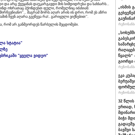
დი და არც ქვეყანას დაუკარგავდი მის სიმდიდრესა და სახსარს...
„ისმის გ
, გინდ ოხრათაც ჰქონდესთ ფული, რომელნიც იძახიან:
რჩევნიანო’’... მაგრამ შორს აღარ არის ის დრო, რომ ეს აზრი
გეხვეწებ
აშინ ჩვენ აღარა გვეწევა რა!.. გარიყული ვიქნებით’’.
გაუჩინა
ვა, რომ არ განმეორდეს წარსულის შეცდომები.
რეზონანსი
„სოხუმშ
გაბესკი
ელა სტატია"
სამარცხ
ულზე
რაღაცებ
უბრიკაში "ყველა ვიდეო"
წყალს“ 
გიორგი 
რეზონანსი
ეკა კუპა
ბერუაშვ
ფორმულ
რეზონანსი
32 წლის
ერთად, 
მდინარი
ბიჭი მდ
გადაეშვ
ბავშვი 