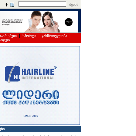
ძებნა
საზრებები
|
სპორტი
|
ჯანმრთელობა
|
ვიდეო
ები