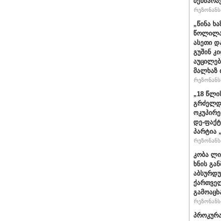
შემზარა
რეზონანსი
„წინა ხ
წოლილა 
ასეთი დ
გუშინ კ
აუცილებ
მალხაზ 
რეზონანსი
„18 წლი
გრძელდ
ოკუპირე
დე-ფაქტ
პარტია 
რეზონანსი
კობა ლი
ხნის გა
აბსურდუ
ქართველ
გამოაცხ
რეზონანსი
პროკურა