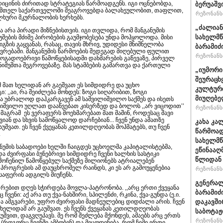
იცინის ძირითად სტრატეგიას წარმოადგენს. იგი ოცნებობდა,
ბერუაშვ
 მთელ საქართველოში შეაგროვებდა ბალახეულობით, თაფლით,
რეზონანსი
ალხური მკურნალობის ხერხებს.
„ძალიან
არა პირადი მიზნებისთვის. იგი თვლიდა, რომ მანგანუმის
სახელმწ
ების მძიმე პირობების გაუმჯობესება უნდა მოჰყოლოდა. მისი
იგზის გაყვანას, რასაც, თავის მხრივ, უდიდესი მნიშნელობა
ბარამიძ
ოვრებაში. მანგანუმის წარმოების შედეგად მიღებული ფულით
რეზონანსი
ოგადოებრივი წამოწყებისადმი დახმარების გაწევაზე, პირველ
 ნიმუშთა შეგროვებაზე. მას სტამბების გამართვა და ქართული
„იუმორი
შეურაცხ
 მათ ხელიდან არ გაეშვათ ეს სიმდიდრე და უცხო
კულტური
 ,,აი, რა შეიძლება მოხდეს: ზოგი სიღარიბით, ზოგი
მიუღებე
 უბრალოდ დაჰკარგავენ ამ საშვილიშვილო საქმეს და ისეთს
ლიშვილო უღლათ დააწვებათ კისერზედ და ბოლოს ,,არ ვიცოდით’’
რეზონანსი
, მაგრამ ეს ვერაფერს მოეხმარებათ მათ მაშინ, როდესაც შავი
იან და სხვის სამოწყალოდ დარჩებიან... ჩვენ უნდა ამათზე
კახა კა
შვათ. ეს ჩვენ ქვეყანას კეთილდღეობას მოჰმატებს, თუ ჩვენ
წარმოად
.
სახელმწ
ნუმის საბადოები ხელში ჩაიგდეს უცხოელმა კაპიტალისტებმა,
ეწინააღ
 ძვირფასი ბუნებრივი სიმდიდრე ჩვენი ხალხის სასტიკი
წლიდან 
ღმოჩენილ წამოწყებულ საქმეზე მილიონებს ატრიალებენ
 პროგრესის ამ დაუცხრომელ რაინდს, კი ეს არ გამოუყენებია
რეზონანსი
ესაფერის ადგილს მიუჩენს.
გენერალ
რებით დღეს სჭირდება მოვლა-პატრონობა. ,,არც ერთი ქვეყანა
ბარამიძ
ენი: აქ არა თუ ქვა-ნახშირი, სპილენძი, რკინა, ქვა-გუნდა (ე.ი.
ო და ამგვარები, უფრო ძვირფასი მადნეულებიც დიდძალი არის. ჩვენ
დაკავში
ელიდამ არ გაუშვათ. ეს ჩვენს ქვეყანას კეთილდღეობას
საბოტაჟ
ვუშვით, დაგვღუპავს. მე რომ შეძლება მქონდეს, ამაებს არც ერთს
რეზონანსი
(როგორც ჩვენში ამბობენ) და მეცოდინება, რომ ჩემი ერთი