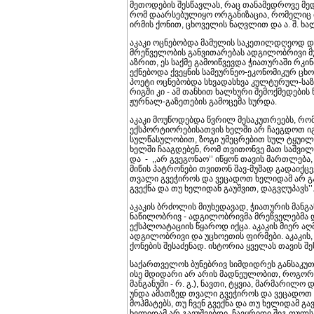
მეთოდების შესწავლას, რაც თანამედროვე მედ
რომ დაარსებულიყო ორგანიზაცია, რომელიც
ირმის ქონით, ცხოველის ნაღვლით და ა. შ. ხ
აკაკი ოცნებობდა მამულის საკეთილდღეოდ და 
მრეწველობის განვითარებას ადგილობრივი მუშ
აზრით, ეს საქმე გამოიწვევდა ჭიათურაში რკინ
ექნებოდა ქვეყნის სამეურნეო-ეკონომიკურ ცხ
პოეტი ოცნებობდა სხვადასხვა კულტურულ-საზ
რიგში კი - ამ თანხით ხალხური შემოქმედების
ჟურნალ-გაზეთების გამოცემა სურდა.
აკაკი მოუწოდებდა წვრილ მესაკუთრეებს, რომ
ექსპორტიორებისათვის ხელში არ ჩაეგდოთ იგი:
სულწასულობით, ზოგი უმეცრებით სულ ტყუილა
ხელში ჩააგდებენ, რომ თვითონვე მათ საშვი
და - ,,არ გვეგონაო’’ იწყონ თავის მართლება
მიწის პატრონები თვითონ შავ-მუშად გადაიქცევ
თვალი გვეჭიროს და ვეცადოთ ხელიდამ არ გაუ
გვექნა და თუ ხელიდან გაუშვით, დაგვღუპავს’’
აკაკის ბრძოლის მიუხედავად, ჭიათურის მანგა
ნაწილობრივ - ადგილობრივმა მრეწველებმა და
ექსპლოატაციის წყაროდ იქცა. აკაკის მიერ ა
ადგილობრივი და უცხოეთის ფირმები. აკაკის,
ქონების შესაძენად. ისტორია ყველას თავის შ
საქართველოს ბუნებრივ სიმდიდრეს განსაკუთ
ისე მდიდარი არ არის მადნეულობით, როგორც ჩვ
მანგანუმი - რ. გ.), ნავთი, ტყვია, მარმარილ
უნდა ამათზედ თვალი გვეჭიროს და ვეცადოთ ხ
მოჰმატებს, თუ ჩვენ გვექნა და თუ ხელიდამ გა
ხელიდამ არ გავუშვებდი, ჩავყრიდი შიგ ფულს 