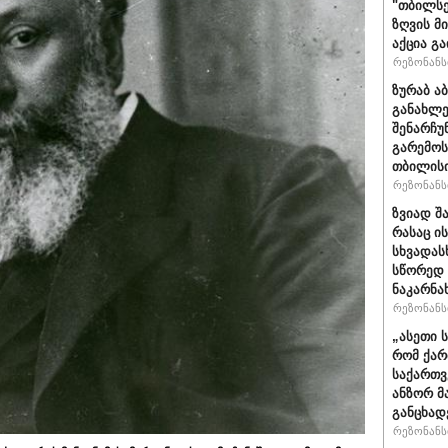
"თბილსე
ზღვის მ
აქცია გ
რეზონანსი
ზურაბ ა
განახლე
შენარჩუ
გარემოს
თბილისი
რეზონანსი
ზვიად შ
რასაც ი
სხვადასხ
სწორედ 
ნაკარნა
რეზონანსი
„ასეთი 
რომ ქარ
საქართვ
ანზორ მ
განცხად
რეზონანსი