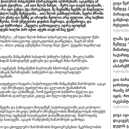
იათურის მანგანუმის (მარგანეცის) აღმოჩენაში. აკაკიმდე ამ
გიგი წე
ს უფიქრია. „ამ ათი წლის წინეთ, - წერს იგი თავის სტატიაში, -
შემდეგ 
ა იყო გუნდა ქვა (მარგანეცი), მე შევნიშნე ჩვენში ეს მადნეული
ებლო საქმე შემედგინა... ათი წლის განმავლობაში, ბევრი შრომა
პირადად
ლი ვნახე და შემწე კი არავინა მყოლია არც ფულით, არც საქმით
განცხად
მწეობა. რომ უმეტესობა ყიჟინას მაყრიდა, დამცინოდა, და
რუსეთის
აკი ხუმრობდა: „წყევლა გამოიცვალა, ადრე იცოდნენ
ოდენი ხალხი პირ-იქით ატეხს თავს იმ შავ ქვას“.
რეზონანსი
 მიწერა: „ამ ხუთი წლის წინათ სიხარულით გილოცავდით შენი
ლაშა ფა
 ოჯახის სასიკეთოდ ადვოკატობას დაიწყებდა, მაგრამ იმან
შემდეგ 
, ახლა კიდევ აუჩემებია რაღაც შავი ქვაო. ქვეყანა საცინლად
“.
მიმართე
საქართვ
ადგინა მანგანუმის საბადოს ქიმიური ბუნება. მოკლე ხანში
და ტერ
იდან ჩამოვიდნენ ვაჭრები და დაიწყეს მისი წარმოება.
ასპარეზ
 იყენებენ. მანგანუმის ნაერთებს ხმარობენ გალვანური
რეზონანსი
რამიკის წარმოებაში, სამღებრო და პოლიგრაფიულ
ცინაში.
გია ბარ
საფუძველი ჩაუყარა საქართველოში მანგანუმის წარმოებას. აკაკი
ჯარისთვ
 იგი ზრუნავდა ტყიბულისა და გელათის ქვანახშირის
რაიმე პ
ატიაში იგი აღნიშნავს, რომ ტყიბულის ნახშირი ძველია და
ახშირის დასრულებას კიდევ ასი წელი სჭირდება და მისი
იცის, რ
ოკუპანტ
რეზონანსი
ქმედმა და საზოგადო მოღვაწემ, საქართველოში უალკოჰოლო
ემ ხელი მოკიდა ქიმიური მრეწველობის მნიშვნელოვან ობიექტს
გიგა ავ
ომელსაც იყენებენ საღებავების დასამზადებლად. მიტროფანე
ა სათავეში, აკაკის რამდენიმე ნაწარმოები გამოსცა.
დაკავებ
დედის გ
ული და ცხოველური წარმოშობის ნივთიერებებით მკურნალობის