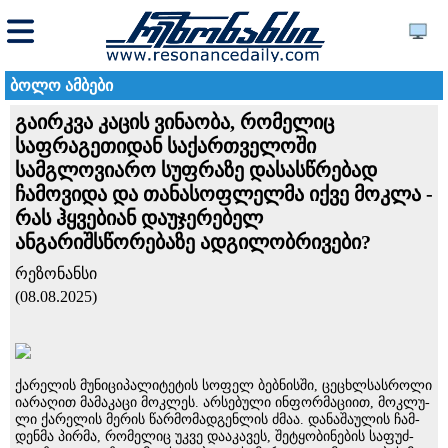
ბოლო ამბები
გაირკვა კაცის ვინაობა, რომელიც
საფრაგეთიდან საქართველოში
სამგლოვიარო სუფრაზე დასასწრებად
ჩამოვიდა და თანასოფლელმა იქვე მოკლა -
რას ჰყვებიან დაუჯერებელ
ანგარიშსწორებაზე ადგილობრივები?
რეზონანსი
(08.08.2025)
ქა­რე­ლის მუ­ნი­ცი­პა­ლი­ტე­ტის სო­ფელ ბებ­ნის­ში, ცე­ცხლსას­რო­ლი
ია­რა­ღით მა­მა­კა­ცი მოკ­ლეს. არ­სე­ბუ­ლი ინ­ფორ­მა­ცი­ით, მოკ­ლუ­
ლი ქა­რე­ლის მე­რის წარ­მო­მად­გენ­ლის ძმაა. და­ნა­შა­უ­ლის ჩამ­
დენ­მა პირ­მა, რომელიც უკვე დააკავეს, შე­ტყო­ბი­ნე­ბის სა­ფუძ­