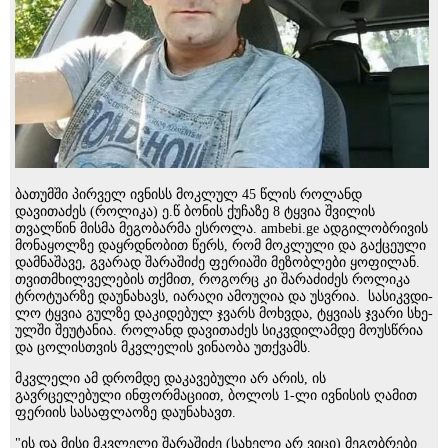
ბათუმში პირველ ივნისს მოკლულ 45 წლის როლანდ
დავითაძეს (როლიკა) ე.წ ბო­ნის ქუ­ჩა­ზე 8 ტყვია შვილის
თვალწინ მისმა მეგობარმა ესროლა. ambebi.ge ადგილობრივის
მონაყოლზე დაყრდნობით წერს, რომ მოკლული და გაქცეული
დამნაშავე, გვარად შარაშიძე ფე­რი­ა­ში მე­ზობ­ლე­ბი ყო­ფი­ლან.
თვითმხილ­ვე­ლე­ბის თქმით, რო­გორც კი შა­რა­ძი­ძეს როლიკა
ტრო­ტუ­არ­ზე და­უ­ნა­ხავს, ია­რა­ღი ამო­უ­ღია და უსვრია. სა­სიკ­ვდი­
ლო ტყვია გულ­ზე და­კი­დე­ბულ ჯვარს მოხ­ვდა, ტყვი­ას ჯვა­რი სხე­
ულ­ში შე­უ­ტა­ნია. როლანდ დავითაძეს სიკ­ვდი­ლამ­დე მო­უს­წრია
და ცო­ლის­თვის მკვლე­ლის ვი­ნა­ო­ბა უთ­ქვამს.
მკვლე­ლი ამ დრომდე და­კა­ვე­ბუ­ლი არ არის, ის
გავრცელებული ინფორმაციით, ბო­ლოს 1-ლი ივ­ნი­სის ღა­მით
ფე­რი­ის სა­საფ­ლა­ო­ზე დაუნახავთ.
"ის და მისი მკვლე­ლი შა­რა­ში­ძე (სა­ხე­ლი არ ვიცი) მე­გობ­რე­ბი