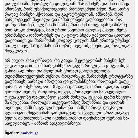
და ფე­რი­ა­ში მე­ზობ­ლე­ბი ყო­ფი­ლან. შა­რა­ში­ძე­ზე და მის ძმა­ზეც
ამ­ბო­ბენ, რომ ფსი­ქო­ლო­გი­უ­რი პრობ­ლე­მე­ბი აქვთ. მათ ადრე
რა­ღაც ბიზ­ნე­სი ჰქო­ნი­ათ და გა­კოტ­რე­ბუ­ლან. ამ­ბო­ბენ, რომ
ნარ­კო­ტი­კებს მი­ე­ძა­ლა და მა­მის ქო­ნე­ბა გა­უ­ნი­ა­ვე­ბი­ათ. რო­
გორც ამ­ბო­ბენ, წლე­ბის წინ ამ შა­რა­ში­ძემ რო­ლი­კას დახ­მა­რე­
ბით გოგო მო­ი­ტა­ცა, მათ ერთი სა­ერ­თო შვი­ლიც ჰყავთ. მერე
ერ­თმა­ნეთს და­შორ­დნენ და ეს გოგო სხვას გაჰ­ყო­ლია ცო­ლად.
და­ვი­თა­ძეს და შა­რა­ში­ძის ყო­ფილ ცო­ლის ძმას ერ­თად უმუ­შა­ვი­
ათ „ჯე­ო­სელ­ში“ და მას­თან თურ­მე სულ იმუქ­რე­ბო­და, რო­ლი­კას
მოვ­კლა­ვო.
არ ვი­ცით, რას ერ­ჩო­და, რა გახ­და მკვლე­ლო­ბის მი­ზე­ზი, ზუს­
ტად არ ვი­ცით... იმ სა­ბე­დის­წე­რო დღეს რო­ლი­კას ცოლი მი­უყ­
ვა­ნია სა­ლონ­ში და შვილ­თან ერ­თად გა­რეთ ელო­და.
თვითმხილ­ვე­ლე­ბის თქმით, რო­გორც კი შა­რა­ძი­ძეს ტრო­ტუ­არ­ზე
და­უ­ნა­ხავს, ია­რა­ღი ამო­უ­ღია და და­უ­მიზ­ნე­ბია. რო­ლი­კას და­უყ­
ვი­რია, არ მეს­რო­ლოო. 8 ტყვია და­ა­ხა­ლა, ძი­რი­თა­დად ფე­ხებ­ში
ეს­რო­და თურ­მე. რო­გორც თქვეს, ერ­თა­დერ­თი სა­სიკ­ვდი­ლო
ტყვია გულ­ზე და­კი­დე­ბულ ჯვარს მოხ­ვდა, ტყვი­ას ჯვა­რი სხე­ულ­
ში შე­უ­ტა­ნია. რო­ლი­კას სიკ­ვდი­ლამ­დე მო­უს­წრია და ცო­ლის­
თვის უთ­ქვამს მკვლე­ლის ვი­ნა­ო­ბა. სამ­წუ­ხა­როდ, დაჭ­რი­ლი
კლი­ნი­კა­ში მიყ­ვა­ნი­სას გარ­და­იც­ვა­ლა. მკვლე­ლი არაა და­კა­ვე­
ბუ­ლი, ის ბო­ლოს 1-ლი ივ­ნი­სის ღა­მით და­უ­ნა­ხავთ ფე­რი­ის სა­
საფ­ლა­ო­ზე“, - ამბობს ადგილობრივი.
წყარო:
ambebi.ge