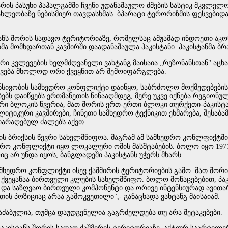
არის პასუხი პაჰალგამში ჩვენი უდანაშაულო ძმების სასტიკ მკვლელო
ახლეობაზე ნებისმიერ თავდასხმას. ბჰარატი ტერორიზმის ფესვებიდ
ტანს შორის სადავო ტერიტორიაზე, რომელსაც ამჟამად ინდოეთი აკ
ეთმა მომხდართან კავშირში დაადანაშაულა პაკისტანი. პაკისტანმა 
კვლევების ხელმძღვანელი ვახტანგ მაისაია „რეზონანსთან" აცხადე
ვავება მხოლოდ ორი ქვეყნით არ შემოიფარგლება.
ტენსივობის სამხედრო კონფლიქტი დაიწყო, საბრძოლო მოქმედებებ
ბს დაიწყებს ერთმანეთის წინააღმდეგ, მერე უკვე იქნება რეგიონული
რი ბლოკის წვერია, მათ შორის ერთ-ერთი ბლოკი თურქეთი-პაკისტა
ლიტიკური კავშირები, ჩინეთი სამხედრო ტექნიკით ეხმარება, შესაბ
ეიარაღებულ ძალებს აქვთ.
ის ბრიქსის წევრი სახელმწიფოა. მაგრამ ამ სამხედრო კონლფიქტში 
ედრო კონფლიქტი იყო ლოკალური ომის მასშტაბების. ბოლო იყო 1971
არ უნდა იყოს, ბანგლადეში პაკისტანს უჭერს მხარს.
ამხედრო კონფლიქტი ისევ ქაშმირის ტერიტორიების გამო. მათ შორის
ქვეყანაა ბირთვული კლუბის სახელმწიფო. ბოლო მონაცებებით, პაკ
ო და საზღვაო ბირთვული კომპონენტი და ორივე ინტენსიურად ავით
ის პოზიციაც არაა გამოკვეთილი",- განაცხადა ვახტანგ მაისაიამ.
აძაბულია, თუმცა დაუდგენელია გაგრძელდება თუ არა შეტაკებები.