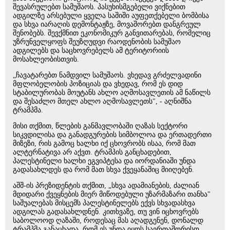
შევასრულებთ სამუშაოს. პასუხისმგებელი ვიქნებით
ადგილზე არსებული ყველა საშიში აუფეთქებელი ბომბისა
და სხვა იარაღის დემონტაჟზე, მოვაშორებთ დანგრეულ
შენობებს. შევქმნით ეკონომიკურ განვითარებას, რომელიც
უზრუნველყოფს შეუზღუდვი რაოდენობის სამუშაო
ადგილებს და საცხოვრებელს ამ ტერიტორიის
მოსახლეობისთვის.
„ჩავატარებთ ნამდვილ სამუშაოს. ვხედავ გრძელვადინი
მფლობელობის პოზიციას და ვხედავ, რომ ეს დიდ
სტაბილურობას მოუტანს ახლო აღმოსავლეთის ამ ნაწილს
და შესაძლო მთელ ახლო აღმოსავლეთს", - აღნიშნა
ტრამპმა.
მისი თქმით, წლების განმავლობაში ღაზას სექტორი
სიკვდილისა და განადგურების სიმბოლოა და ერთადერთი
მიზეზი, რის გამოც ხალხი იქ ცხოვრობს ისაა, რომ მათ
ალტერნატივა არ აქვთ. ტრამპის განცხადებით,
პალესტინელი ხალხი ეგვიპტესა და იორდანიაში უნდა
გადასახლდეს და რომ მათ სხვა ქვეყანაშიც მიიღებენ.
აშშ-ის პრეზიდენტის თქმით, „სხვა ადამიანების, ძალიან
მდიდარი ქვეყნების მიერ მიწოდებული უზარმაზარი თანხა"
საშუალებას მისცემს პალესტინელებს ექვს სხვადასხვა
ადგილას გადასახლდნენ. კითხვაზე, თუ ვინ იცხოვრებს
საბოლოოდ ღაზაში, როდესაც მას აღადგენენ, დონალდ
ტრამპმა განაცხადა, რომ ეს უნდა იყოს საერთაშორისო