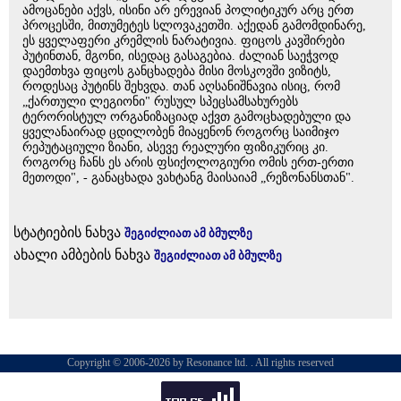
ამოცანები აქვს, ისინი არ ერევიან პოლიტიკურ არც ერთ
პროცესში, მითუმეტეს სლოვაკეთში. აქედან გამომდინარე,
ეს ყველაფერი კრემლის ნარატივია. ფიცოს კავშირები
პუტინთან, მგონი, ისედაც გასაგებია. ძალიან საეჭვოდ
დაემთხვა ფიცოს განცხადება მისი მოსკოვში ვიზიტს,
როდესაც პუტინს შეხვდა. თან აღსანიშნავია ისიც, რომ
„ქართული ლეგიონი" რუსულ სპეცსამსახურებს
ტერორისტულ ორგანიზაციად აქვთ გამოცხადებული და
ყველანაირად ცდილობენ მიაყენონ როგორც საიმიჯო
რეპუტაციული ზიანი, ასევე რეალური ფიზიკურიც კი.
როგორც ჩანს ეს არის ფსიქოლოგიური ომის ერთ-ერთი
მეთოდი", - განაცხადა ვახტანგ მაისაიამ „რეზონანსთან".
სტატიების ნახვა
შეგიძლიათ ამ ბმულზე
ახალი ამბების ნახვა
შეგიძლიათ ამ ბმულზე
Copyright © 2006-2026 by Resonance ltd. . All rights reserved