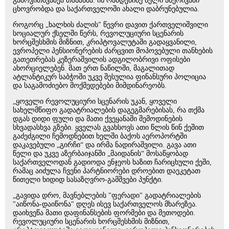
გამოკითხვაზეა თანახმა. ის რამდენიმე წელი ამერიკაში
ცხოვრობდა და საქართველოში ახალი დაბრუნებულია.
როგორც „ხალხის ძალის" წევრი დავით ქართველიშვილი
სოციალურ ქსელში წერს, რევოლუციური სცენარის
ხორცშესხმის მიზნით, კრიპტოვალუტაში გადაყვანილი,
ევროპელი პენსიონერების ძარცვით მოპოვებული თანხების
გათეთრებას კეზერაშვილის ადგილობრივი ოფისები
ახორციელებენ. მათ ერთ ნაწილში, მაგალითად
ატლანტიკურ საბჭოში უკვე შესულია ფინანსური პოლიცია
და საგამოძიებო მოქმედებები მიმდინარეობს.
„ყოველი რევოლუციური სცენარის უკან, ყოველი
სახელმწიფო გადატრიალების დაგეგმარებისას, რა თქმა
დგას დიდი ფული და მათი ქვეყანაში შემოდინების
სხვადასხვა გზები. ყველას გვახსოვს ათი წლის წინ ქეშით
გაძეძგილი ჩემოდნებით ხელში ბაქოს აეროპორტში
დაკავებული „გირჩი“ და ირმა ნადირაშვილი. გავა ათი
წელი და უკვე აზერბაიჯანში „მაიდანის“ მოსაწყობად
საქართველოდან გადიოდა ენჯეოს ხაზით ჩარიცხული ქეში,
რამაც აიძულა ჩვენი პარტნიორები დროებით დაეკეტათ
წითელი ხიდიდ სასაზღვრო-გამშვები პუნქტი.
„გავიდა დრო, მავნებლების "ფერადი" გადატრიალების
"აიწონა-დაიწონა" დღეს ისევ საქართველოს მხარეზეა.
დაიხვეწა მათი დაფინანსების ფორმები და მეთოდები.
რევოლუციური სცენარის ხორცშესხმის მიზნით,