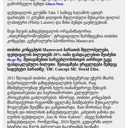
გამორჩეული ბენდი
Ghost-Note
.
ფესტივალის კლუბში Take 5 სამივე საღამოს ავთერ
ფართებს 11 გრემის ჯილდოს მფლობელი მუსიკოსი ფილიპ
ლასიტერი (Philip Lassiter) და მისი ბენდი გაუძღვებიან.
შავი ზღვის ჯაზფესტივალის ორგანიზატორია
„ისთერნფრომოუშენსი“, ტრადიციული წარმდგენია თიბისი
კონცეპტი, გენერალური სპონსორია Mastercard.
თიბისი კონცეპტის Mastercard ბარათის მფლობელები,
ფესტივალის ბილეთებს 20%-იანი ფასდაკლებით შეიძენთ
tkt.ge-ზე
. შეთავაზებით სარგებლობისთვის აირჩიეთ უკვე
ფასდაკლებული ბილეთი. შეთავაზება ვრცელდება შემდეგ
სადებეტო ბარათზე: TBC Concept MC World Elite.
2011 წლიდან თიბისი კონცეპტი სისტემურად უჭერს მხარს
საქართველოში ჯაზფესტივალების სერიას, რაც
მნიშვნელოვნად უწყობს ხელს თანამედროვე მუსიკის
განვითარებასა და საერთაშორისო კულტურული
პროცესების გაძლიერებას. სწორედ, თიბისი კონცეპტის
მხარდაჭერით რეგიონში ყველაზე მასშტაბური მუსიკალური
მოვლენები შეიქმნა და განვითარდა. მათ შორისაა შავი
ზღვის და თბილისის ჯაზფესტივალები, კახეთის ჯაზისა და
ღვინის ფესტივალი „Jazz & Wine Kakheti“, ასევე ზამთრის
ჯაზფესტივალი, რომელმაც, 2024 წელს, გუდაურში აიღო
სტარტი და წელს პირველად ბაკურიანის სცენაზე