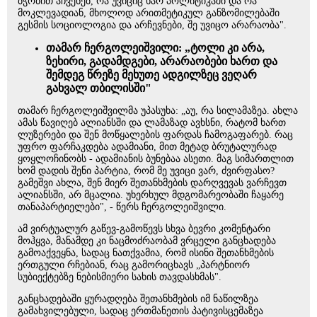
ბჭობით აჩვენებ, რა უვიციც ხარ პოლიტიკაში და რა
მოკლევადიან, მხოლოდ არითმეტიკულ განზომილებაში
გესმის სოციოლოგია და არჩევნები, შე უვიცო არარაობა".
თამარ ჩერგოლეიშვილი: „ტოლი კი არა,
ზეხირი, გადამდგები, არარაობები ხართ და
შემდეგ წრეზე მეხუთე ადგილზეც ვეღარ
გახვალ თბილისში"
თამარ ჩერგოლეიშვილმა უპასუხა: „აუ, რა სილამაზეა. ახლა
ამას წავიღებ ალიანსში და ლამაზად ავხსნი, რატომ ხართ
ლუზერები და შენ მოწყალების ფარდას ჩამოგაფარებ. რაც
უფრო ფარჩაკდება ადამიანი, მით მეტად ბრუტალურად
ყოყლოჩინობს - ადამიანის ბუნებაა ასეთი. მაგ სიმართლით
ხომ დადის შენი პარტია, რომ მე უვიცი ვარ, ძვირფასო?
გამეშვი ახლა, შენ მიერ შეთანხმების დარღვევას ვარჩევთ
ალიანსში, არ მცალია. უხერხულ მდგომარეობაში ჩაყარე
თანაპარტიელები", - წერს ჩერგოლეიშვილი.
ამ ვირტუალურ გაწევ-გამოწევს სხვა ბევრი კომენტარი
მოჰყვა, მანამდე კი ნაცმოძრაობამ ვრცელი განცხადება
გამოაქვეყნა, სადაც ნათქვამია, რომ ისინი შეთანხმების
ერთგული რჩებიან, რაც გამორიცხავს „პარტნიორ
სუბიექტებზე ნებისმიერი სახის თავდასხმას".
განცხადებაში ყურადღება შეთანხმების იმ ნაწილზეა
გამახვილებული, სადაც ერთმანეთის პატივისცემაზეა