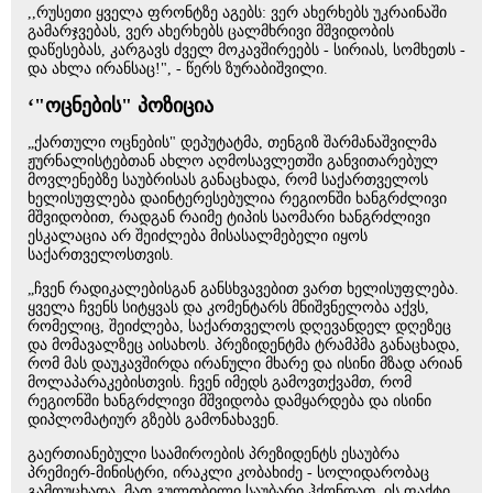
,,რუსეთი ყველა ფრონტზე აგებს: ვერ ახერხებს უკრაინაში
გამარჯვებას, ვერ ახერხებს ცალმხრივი მშვიდობის
დაწესებას, კარგავს ძველ მოკავშირეებს - სირიას, სომხეთს -
და ახლა ირანსაც!", - წერს ზურაბიშვილი.
‘"ოცნების" პოზიცია
„ქართული ოცნების" დეპუტატმა, თენგიზ შარმანაშვილმა
ჟურნალისტებთან ახლო აღმოსავლეთში განვითარებულ
მოვლენებზე საუბრისას განაცხადა, რომ საქართველოს
ხელისუფლება დაინტერესებულია რეგიონში ხანგრძლივი
მშვიდობით, რადგან რაიმე ტიპის საომარი ხანგრძლივი
ესკალაცია არ შეიძლება მისასალმებელი იყოს
საქართველოსთვის.
„ჩვენ რადიკალებისგან განსხვავებით ვართ ხელისუფლება.
ყველა ჩვენს სიტყვას და კომენტარს მნიშვნელობა აქვს,
რომელიც, შეიძლება, საქართველოს დღევანდელ დღეზეც
და მომავალზეც აისახოს. პრეზიდენტმა ტრამპმა განაცხადა,
რომ მას დაუკავშირდა ირანული მხარე და ისინი მზად არიან
მოლაპარაკებისთვის. ჩვენ იმედს გამოვთქვამთ, რომ
რეგიონში ხანგრძლივი მშვიდობა დამყარდება და ისინი
დიპლომატიურ გზებს გამონახავენ.
გაერთიანებული საამიროების პრეზიდენტს ესაუბრა
პრემიერ-მინისტრი, ირაკლი კობახიძე - სოლიდარობაც
გამოუცხადა, მათ გულთბილი საუბარი ჰქონდათ. ის ფაქტი,