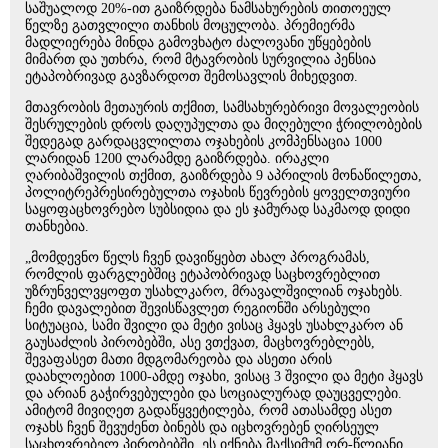
საშუალოდ 20%-ით გაიზრდება ნამსახურების თითოეულ
წელზე გათვლილი თანხის მოცულობა. პრემიერმა
მადლიერება მინდა გამოვხატო ძალოვანი უწყებების
მიმართ და უთხრა, რომ მტავრობის სურვილია პენსია
ეტაპობრივად გავზარდოთ შემოსავლის მიხედვით.
მთავრობის მეთაურის თქმით, სამსახურებრივი მოვალეობის
შესრულების დროს დაღუპულთა და მიღებული ჭრილობების
შედეგად გარდაცვლილთა ოჯახების კომპენსაცია 1000
ლარიდან 1200 ლარამდე გაიზრდება. ირაკლი
ღარიბაშვილის თქმით, გაიზრდება 9 აპრილის მონაწილეთა,
პოლიტრეპრესირებულთა ოჯახის წევრების ყოველთვიური
საყოფაცხოვრებო სუბსიდია და ეს ჯამურად საკმაოდ დიდი
თანხებია.
„მომდევნო წელს ჩვენ დავიწყებთ ახალ პროგრამას,
რომლის ფარგლებშიც ეტაპობრივად საცხოვრებლით
უზრუნველვყოფთ უსახლკარო, მრავალშვილიან ოჯახებს.
ჩემი დავალებით შევისწავლეთ რეგიონში არსებული
სიტუაცია, სამი შვილი და მეტი ვისაც ჰყავს უსახლკარო ან
გაუსაძლის პირობებში, ასე ვთქვათ, მაცხოვრებლებს,
შევაფასეთ მათი მდგომარეობა და ასეთი არის
დაახლოებით 1000-ამდე ოჯახი, ვისაც 3 შვილი და მეტი ჰყავს
და არიან გაჭირვებულები და სოციალურად დაუცველები.
ამიტომ მივიღეთ გადაწყვეტილება, რომ ათასამდე ასეთ
ოჯახს ჩვენ შევუძენთ ბინებს და იცხოვრებენ ღირსეულ
საცხოვრებელ პირობებში. ეს იქნება მაქსიმუმ ორ-წლიანი