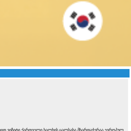
იით ვიზიტი ქართველი ხალხის ცალსახა მხარდაჭერაა ევროპულ