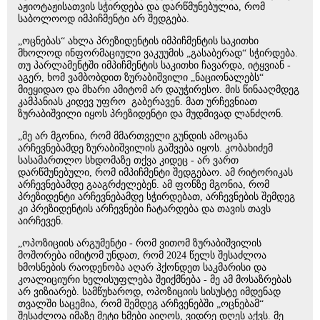
აჟიოტაჟისათვის სჭირდება და დარწმუნებულია, რომ
საბოლოოდ იმპიჩმენტი არ შედგება.
„ოცნებას“ ახლა პრეზიდენტის იმპიჩმენტის საკითხი
მხოლოდ ინფორმაციული ვაკუუმის „გასაბერად“ სჭირდება.
თუ პარლამენტში იმპიჩმენტის საკითხი ჩავარდა, იტყვიან -
აგერ, ხომ ვამბობდით ზურაბიშვილი „ნაციონალებს“
მიეყიდაო და მხარი ამიტომ არ დაუჭირესო. მის წინააღმდეგ
კამპანიას კიდევ უფრო გაბერავენ. მათ ურჩევნიათ
ზურაბიშვილი იყოს პრეზიდენტი და მუდმივად ლანძღონ.
„მე არ მგონია, რომ მმართველი გუნდის ამოცანა
არჩევნებამდე ზურაბიშვილის გაშვება იყოს. კობახიძემ
სასამართლო სხდომაზე თქვა კიდეც - არ ვართ
დარწმუნებული, რომ იმპიჩმენტი შედგებაო. ამ რიტორიკას
არჩევნებამდე გააგრძელებენ. ამ ფონზე მგონია, რომ
პრეზიდენტი არჩევნებამდე სჭირდებათ, არჩევნების შემდეგ
კი პრეზიდენტის არჩევნები ჩატარდება და თავის თავს
აირჩევენ.
„ოპოზიციის არგუმენტი - რომ ვითომ ზურაბიშვილის
მოშორება იმიტომ უნდათ, რომ 2024 წელს შესაძლოა
ხმოსნების რაოდენობა აღარ ჰქონდეთ საკმარისი და
კოალიციური ხელისუფლება შეიქმნება - მე ამ მოსაზრებას
არ ვიზიარებ. სამწუხაროდ, ოპოზიციის სისუსტე იმდენად
თვალში საცემია, რომ შემდეგ არჩვენებში „ოცნებამ“
შესაძლოა იმაზე მეტი ხმები აიღოს, ვიდრე დღეს აქვს. მე