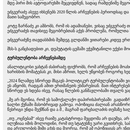
მდე პირი მის ავტოფარეხში შეცვივდნენ, სადაც რამდენიმე მე
ეძგვერაძე ასევე იხსენებს 2020 წლის არჩევნების პერიოდსაც და 
მათი სამეგობრო.
კოტე ზარნაძე კი ამბობს, რომ ის ადამიანები, ვისაც ეძგვერაძ
ეძგვერაძეს თავისივე მეგობრებთან აქვს პრობლემა, რომელთა
ეძგვერაძეზე თავდასხმის შემდეგ გლდანში ვითარები კიდევ ერთ
შსს-ს განცხადებით კი, დეპუტატის ცემაში ეჭვმიტანილი ექვსი მო
ტურბულენტობა არჩევნებამდე
ანალიტიკოსი ვახტან ძაბირაძე ფიქრობს, რომ არჩევნების მო
ხარისხის მომატებას კი, მისი აზრით, ხელს უწყობენ როგორც ხე
„2024 წლამდე სწორედ მსგავს პოლიტიკურ ტურბულენტობაში ვიქნე
ეს აწყობს, რადგან ამით ერთმანეთს ეხმარებიან. მათ ინტერ
სწორედ ეს ხდება ისევ, რასაც წლების განმავლობაში თვალს ვა
„მე არ მგონია, რომ ეს სამოქალაქო დაპირისპირებაში გადაიზრ
ხალხი ქუჩაში მასობრივად გამოვა. ოპოზიცია ძალიან არასწორ
წესრიგი უნდა შექმნან და ა.შ., მაგრამ ფარცხალაძის თემაზე 
„თუ „ოცნებამ“ ისევ რაიმე კატასტროფა შეცდომა არ დაუშვა, არ 
ილუზიაა იმის მოლოდინი, რომ თუ სტატუსზე უარი გვითხრეს, სამ
და არეულობის შიში აქვს და მეორეა, რომ ამ ოპოზიციას არ ენდო