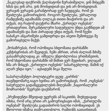
„ნაკლებად ფიქრობს ქალბატონი ზურაბიშვილი, ვინ მისცემს
ხმას და ვინ არა, ვის მოისყიდიან და ვის არ მოისყიდიან.
ვერავინ ვერავის გარანტორად ვერ ჩაუდგება, რომ ეს
შეიძლება გამოირიცხოს. როგორ შეიძლება, უბრალოდ
რამდენიმე ადამიანმა ღილაკს თითი მიაჭიროს და არ
თქვას, თუ რატომ დაუჭირა მხარი „ქართულ ოცნებას“.
ერთადერთი, მერკანტილური საფუძველი უნდა გაუჩნდეთ ამ
ადამიანებს და მათ პირადად უნდა თქვან, რომ ჩვენი
საბანკო ანგარიშები გამდიდრდა და ასეთი შემთხვევა მე
გამორიცხული მაქვს.
„მოსაზრებას, რომ ოპოზიცია სხდომათა დარბაზში
კენჭისყრისას არ შევიდეს, ჩემი აზრით, არის ძალიან მძიმე
გასააზრებლადაც კი. იმხელა უნდობლობაა ერთმანეთის,
რომ სხდომათა დარბაზში იმ შიშით ვერ შედიხარ, ვიღაცამ
ხმა არ მისცეს „ქართული ოცნების“ სასარგებლოდ, მაშინ იქ
აღარ უნდა იყო,“ - აცხადებს ნიკა მელია.
საპარლამენტო პოლიტიკური ჯგუფ „გირჩის“
თავმჯდომარე,იაგო ხვიჩია არ გამორიცხავს, რომ „ოცნებას“
სასურველი გადაწყვეტილების მიღებაში „ნაციონალური
მოძრაობის” წევრები დაეხმარონ.
„პრეზიდენტი მშვიდად უყურებს ამ საკითხს, მიუხედავად
იმისა, რომ არც ერთი არ გამოვრიცხავთ იმას, „ქართულმა
ოცნებამ“ შეიძლება გადაიბიროს ხალხი ოპოზიციიდან. ეს
მხოლოდ იმაზეა დამოკიდებული, რამდენს გადაიხდიან.