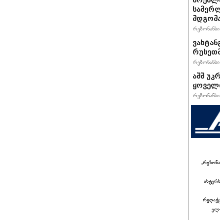
მოქალა
სამერლ
მდგომ
რეზონანსი 
ვახტანგ
რუსეთმ
რეზონანსი 
აშშ უკ
ყოველთ
რეზონანსი 
„რეზონ
ინტერ
რედაქც
ელ-