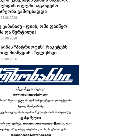
ქის ევაკუაცია გახდა საჭირო,
ენდის ოლქში საგანგებო
არეობა გამოცხადდა
08.08.2026
 კაპანაძე - დიახ, ომი დაიწყო
ა და წერტილი!
08.08.2026
რაინას "პატრიოტის" რაკეტებს
ვე მიაწვდის - ზელენსკი
08.08.2026
ინტერნეტ-პორტალი
www.resonancedaily.com
ანსის“ მედია ჯგუფის აღმასრულებელი დირექტორი:
ზვიად შვანგირაძე
ნეტ-პორტალის მთავარი რედაქტორის მოადგილე:
გვანცა წულაია
იის ელ-ფოსტა:
resonancenewspaper@yahoo.com
ფოსტა პრეს-რელიზებისა და ანონსებისათვის:
resonancedaily@yahoo.com