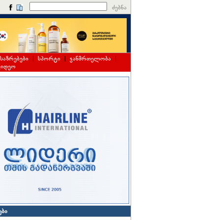
ძებნა
საზრებები
|
სპორტი
|
ჯანმრთელობა
|
ვიდეო
ები