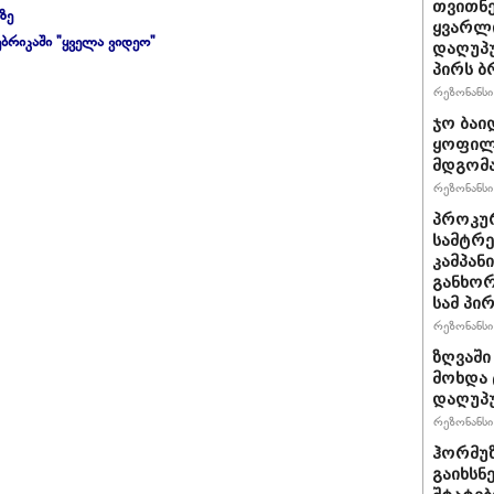
თვითნ
ზე
ყვარლი
ბრიკაში "ყველა ვიდეო"
დაღუპ
პირს ბ
რეზონანსი 
ჯო ბაი
ყოფილ
მდგომა
რეზონანსი 
პროკურ
სამტრე
კამპან
განხო
სამ პი
რეზონანსი 
ზღვაში
მოხდა 
დაღუპ
რეზონანსი 
ჰორმუ
გაიხსნ