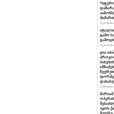
"სფერო
დაზარა
აანონს
მიმართ
რეზონანსი 
იტალიი
გამო ს
გამოც
რეზონანსი 
გია აბ
პროვოც
პასუხი
იმნაძეს
წევრებ
ფორმე
დასაბ
რეზონანსი 
მარიამ
ოპერირ
შესაძლ
იყოს 
მეორე 