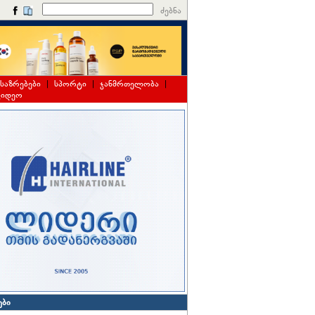
ძებნა
საზრებები
|
სპორტი
|
ჯანმრთელობა
|
ვიდეო
ები