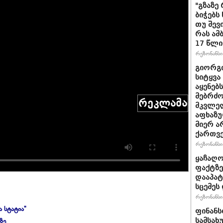
"გზაზე
ბიჭებს
თუ შევ
რას ამ
17 წლი
რეზონანსი 
გიორგი
სიტყვა
აყენებ
მებრძ
რეკლამა
მკვლელ
აფხაზუ
მიერ ა
ქართვ
რეზონანსი 
ყაჩაღო
ფაქტზე
დააპატ
სცემეს 
რეზონანსი 
ა სტატია"
ფინანს
ზე
სამსახ