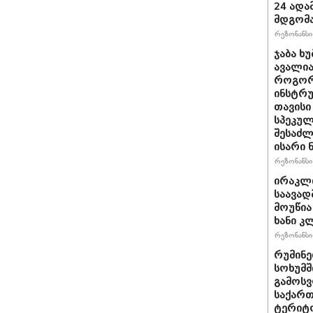
24 ადამ
მდგომ
რეზონანსი 
ჯაბა ხუ
ავალია
როგორ
ინსტრუ
თავისი
სპეკულ
შესაძლ
ისარი
რეზონანსი 
ირაკლ
საავად
მოუწია
ხანი კ
რეზონანსი 
რუმინე
სოხუმშ
გამოსვ
საქართ
ტერიტ