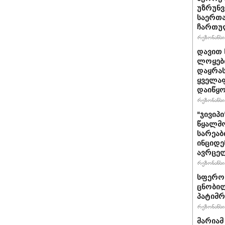
უზრუნ
საერთ
ჩართუ
რეზონანსი 
დავით 
ლოყები
დაყრას
ყველაფ
დაიწყ
რეზონანსი 
"ჯივიპ
წყალმო
სარეა
ინციდე
ავრცე
რეზონანსი 
სფერო 
ცნობილ
პატიმრ
რეზონანსი 
მარიამ