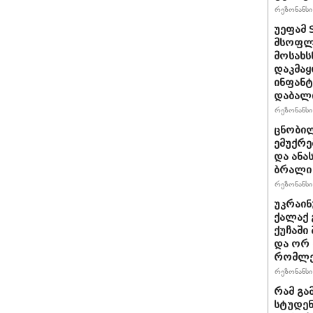
რეზონანსი 
უეფამ 
მსოფლი
მოსახს
დაკმაყ
ინფანტ
დაბალ
რეზონანსი 
ცნობილ
ემუქრე
და ანა
ბრალი 
რეზონანსი 
უკრაინ
ქალაქ 
ქუჩაში
და ორ
რომლე
რეზონანსი 
რამ გა
სტუდენ