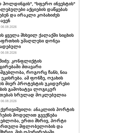
 ჰოლდინგის", "სფერო ინვესტის"
ლებულები აქციების დაწყებას
ებენ და ირაკლი კობახიძეს
ავენ
06.08.2026
ს ყველა მსხვილ ქალაქში სიცხის
აფრთხის უმაღლესი დონეა
ხადებული
06.08.2026
აშიძე: კონფლიქტის
ირებაში მთავარი
სმგებლობა, როგორც ჩანს, ნია
 ეკისრება. ამ ფონზე, ოჯახის
ის მიერ პროტესტის უკიდურესი
ბის გამოხატვა ლოგიკურ
უთებას სრულად მოკლებულია
06.08.2026
 ქვრივიშვილი: ანაკლიის პორტის
ების მოდელით გვექნება
ებლობა, ერთი მხრივ, პორტი
ქართული მფლობელობის და
მხრივ, მის ოპერირებაში