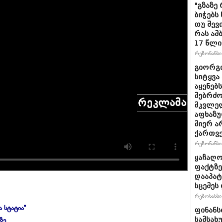
"გზაზე
ბიჭებს
თუ შევ
რას ამ
17 წლი
რეზონანსი 
გიორგი
სიტყვა
აყენებ
მებრძ
რეკლამა
მკვლელ
აფხაზუ
მიერ ა
ქართვ
რეზონანსი 
ყაჩაღო
ფაქტზე
დააპატ
სცემეს 
რეზონანსი 
ა სტატია"
ფინანს
ზე
სამსახ