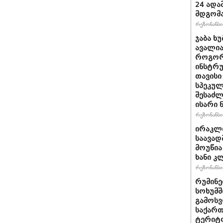
24 ადამ
მდგომ
რეზონანსი 
ჯაბა ხუ
ავალია
როგორ
ინსტრუ
თავისი
სპეკულ
შესაძლ
ისარი
რეზონანსი 
ირაკლ
საავად
მოუწია
ხანი კ
რეზონანსი 
რუმინე
სოხუმშ
გამოსვ
საქართ
ტერიტ