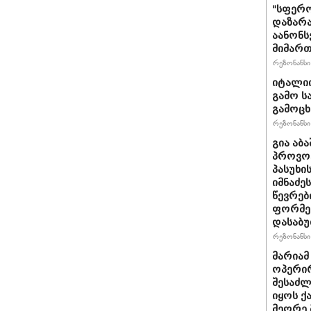
"სფერო
დაზარა
აანონს
მიმართ
რეზონანსი 
იტალიი
გამო ს
გამოც
რეზონანსი 
გია აბ
პროვოც
პასუხი
იმნაძეს
წევრებ
ფორმე
დასაბ
რეზონანსი 
მარიამ
ოპერირ
შესაძლ
იყოს 
მეორე 