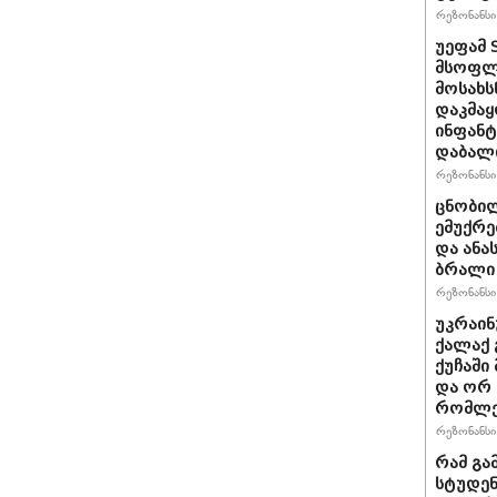
რეზონანსი 
უეფამ 
მსოფლი
მოსახს
დაკმაყ
ინფანტ
დაბალ
რეზონანსი 
ცნობილ
ემუქრე
და ანა
ბრალი 
რეზონანსი 
უკრაინ
ქალაქ 
ქუჩაში
და ორ
რომლე
რეზონანსი 
რამ გა
სტუდენ