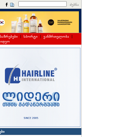
ძებნა
საზრებები
|
სპორტი
|
ჯანმრთელობა
|
ვიდეო
ები