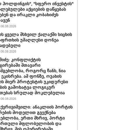
 ჰოლდინგის", "სფერო ინვესტის"
ლებულები აქციების დაწყებას
ებენ და ირაკლი კობახიძეს
ავენ
06.08.2026
ს ყველა მსხვილ ქალაქში სიცხის
აფრთხის უმაღლესი დონეა
ხადებული
06.08.2026
აშიძე: კონფლიქტის
ირებაში მთავარი
სმგებლობა, როგორც ჩანს, ნია
 ეკისრება. ამ ფონზე, ოჯახის
ის მიერ პროტესტის უკიდურესი
ბის გამოხატვა ლოგიკურ
უთებას სრულად მოკლებულია
06.08.2026
 ქვრივიშვილი: ანაკლიის პორტის
ების მოდელით გვექნება
ებლობა, ერთი მხრივ, პორტი
ქართული მფლობელობის და
მხრივ, მის ოპერირებაში