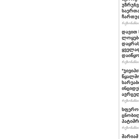
უზრუნ
საერთ
ჩართუ
რეზონანსი 
დავით 
ლოყები
დაყრას
ყველაფ
დაიწყ
რეზონანსი 
"ჯივიპ
წყალმო
სარეა
ინციდე
ავრცე
რეზონანსი 
სფერო 
ცნობილ
პატიმრ
რეზონანსი 
მარიამ