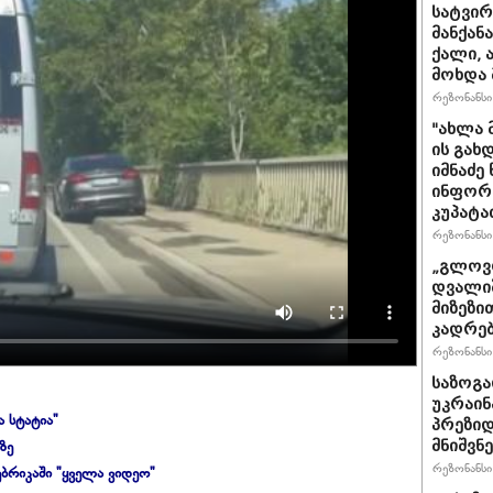
სატვირ
მანქან
ქალი, 
მოხდა 
რეზონანსი 
"ახლა 
ის გახ
იმნაძე
ინფორმა
კუპატა
რეზონანსი 
„გლოვო
დვალიშ
მიზეზი
კადრებ
რეზონანსი 
საზოგა
უკრაინა
ა სტატია"
პრეზიდ
ზე
მნიშვნ
რეზონანსი 
ბრიკაში "ყველა ვიდეო"