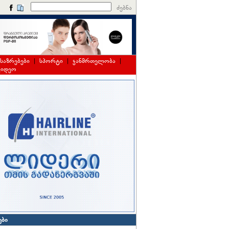
ძებნა
საზრებები
|
სპორტი
|
ჯანმრთელობა
|
ვიდეო
ები