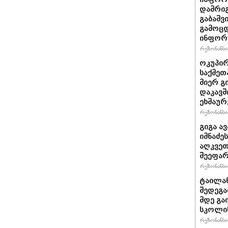
დამრიგ
გაბაშვ
გამოცდ
ინფორმ
რეზონანსი 
ოკუპირ
საქმეთ
მიერ გ
დაკავშ
ეხმაურ
რეზონანსი 
გიგა ა
იმნაძე
აღკვეთ
შეეფა
რეზონანსი 
ტაილან
შედეგა
მდე გა
სკოლის
რეზონანსი 