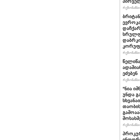
პირველ
რეზონანსი 
ბრიტანუ
ევროკა
დაჩქარ
სრულფა
დაბრკო
კორუფ
რეზონანსი 
წელიწა
ადამია
ეძებენ
რეზონანსი 
"ნია იმ
უნდა გ
სხვანა
თაობის
გამოაა
მოსასმ
რეზონანსი 
პროკურ
ინფორმ