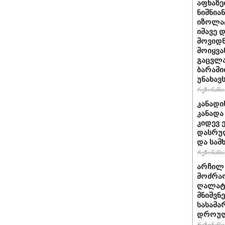
აფხაზე
ნიშნია
იზოლატ
იმავე 
მოვიდნ
მოიყვა
გაცვლა
ბარამი
უნახავ
რეზონანსი 
კანადი
კანადა
კიდევ 
დასრულ
და სამ
რეზონანსი 
არჩილ
მოძრაო
ღალატი
მნიშვნ
სასამა
დროულ
რეზონანსი 