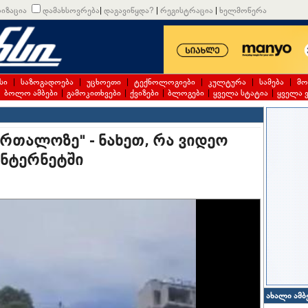
იზაცია
დამახსოვრება
|
დაგავიწყდა?
|
რეგისტრაცია
|
ხელმოწერა
სი
|
საზოგადოება
|
უცხოეთი
|
ტექნოლოგიები
|
კულტურა
|
სამება
|
მო
|
ბოლო ამბები
|
გამოკითხვები
|
ქვიზები
|
ბლოგები
|
ყველა სტატია
|
ყველა 
ბურთალოზე" - ნახეთ, რა ვიდეო
ინტერნეტში
ახალი ამბ