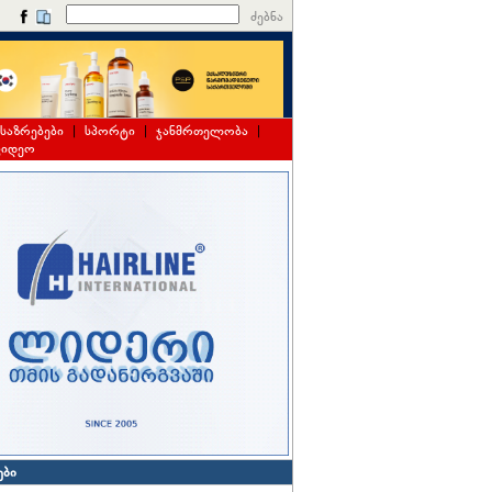
ძებნა
საზრებები
|
სპორტი
|
ჯანმრთელობა
|
ვიდეო
ები