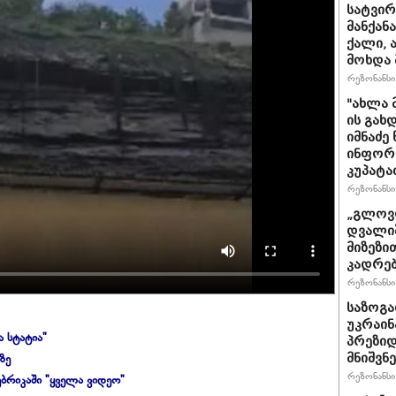
სატვირ
მანქან
ქალი, 
მოხდა 
რეზონანსი 
"ახლა 
ის გახ
იმნაძე
ინფორმა
კუპატა
რეზონანსი 
„გლოვო
დვალიშ
მიზეზი
კადრებ
რეზონანსი 
საზოგა
უკრაინა
ა სტატია"
პრეზიდ
ზე
მნიშვნ
რეზონანსი 
ბრიკაში "ყველა ვიდეო"