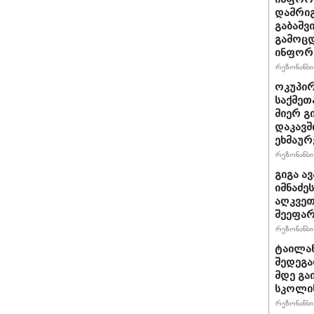
დამრიგ
გაბაშვ
გამოცდ
ინფორმ
რეზონანსი 
ოკუპირ
საქმეთ
მიერ გ
დაკავშ
ეხმაურ
რეზონანსი 
გიგა ა
იმნაძე
აღკვეთ
შეეფა
რეზონანსი 
ტაილან
შედეგა
მდე გა
სკოლის
რეზონანსი 