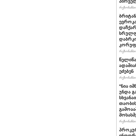
პირველ
რეზონანსი 
ბრიტანუ
ევროკა
დაჩქარ
სრულფა
დაბრკო
კორუფ
რეზონანსი 
წელიწა
ადამია
ეძებენ
რეზონანსი 
"ნია იმ
უნდა გ
სხვანა
თაობის
გამოაა
მოსასმ
რეზონანსი 
პროკურ
ინფორმ