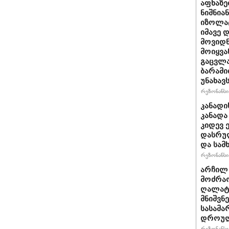
აფხაზე
ნიშნია
იზოლატ
იმავე 
მოვიდნ
მოიყვა
გაცვლა
ბარამი
უნახავ
რეზონანსი 
კანადი
კანადა
კიდევ 
დასრულ
და სამ
რეზონანსი 
არჩილ
მოძრაო
ღალატი
მნიშვნ
სასამა
დროულ
რეზონანსი 