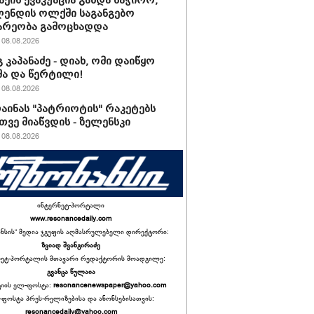
ქის ევაკუაცია გახდა საჭირო,
ენდის ოლქში საგანგებო
არეობა გამოცხადდა
08.08.2026
 კაპანაძე - დიახ, ომი დაიწყო
ა და წერტილი!
08.08.2026
რაინას "პატრიოტის" რაკეტებს
ვე მიაწვდის - ზელენსკი
08.08.2026
ინტერნეტ-პორტალი
www.resonancedaily.com
ანსის“ მედია ჯგუფის აღმასრულებელი დირექტორი:
ზვიად შვანგირაძე
ნეტ-პორტალის მთავარი რედაქტორის მოადგილე:
გვანცა წულაია
იის ელ-ფოსტა:
resonancenewspaper@yahoo.com
ფოსტა პრეს-რელიზებისა და ანონსებისათვის:
resonancedaily@yahoo.com