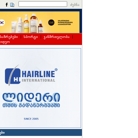
ძებნა
საზრებები
|
სპორტი
|
ჯანმრთელობა
|
ვიდეო
ები