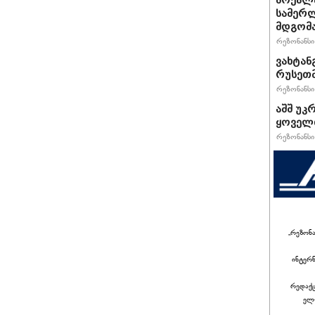
მოქალა
სამერლ
მდგომ
რეზონანსი 
ვახტანგ
რუსეთმ
რეზონანსი 
აშშ უკ
ყოველთ
რეზონანსი 
„რეზონ
ინტერ
რედაქც
ელ-