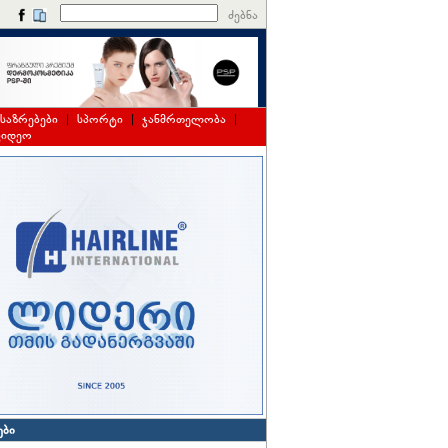
ძებნა
საზრებები
|
სპორტი
|
ჯანმრთელობა
|
ვიდეო
ები