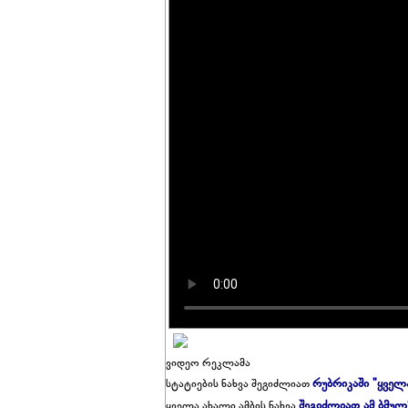
ვიდეო რეკლამა
რუბრიკაში "ყველ
სტატიების ნახვა შეგიძლიათ
შეგიძლიათ ამ ბმულ
ყველა ახალი ამბის ნახვა