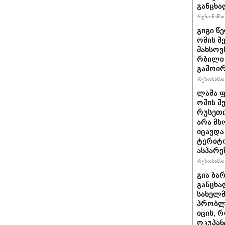
განცხა
რეზონანსი 
გიგი წ
ომის შ
მახსოვ
რბილი 
გამოირ
რეზონანსი 
ლაშა ფ
ომის შ
რუსეთთ
არა მ
იცავდა
ტერიტ
ასპარე
რეზონანსი 
გია ბა
განცხა
სახელმ
პრობლ
იცის, 
ოკუპან