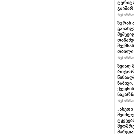
ტერიტო
გაიმა
რეზონანსი 
ზურაბ 
განახლ
მემკვი
თანამ
შექმნა
თბილის
რეზონანსი 
ზვიად 
რიტორი
წინააღ
ნაბიჯი
ქვეყნი
ნაკარნ
რეზონანსი 
„ასეთ
შეიძლე
ტყვეებ
მეომრე
მარგია