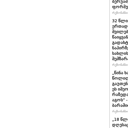
ბერუაშ
ფორმუ
რეზონანსი 
32 წლი
ერთად,
შვილებ
წაიყვა
გადახტ
ნაპირზ
სახლის
შემზარ
რეზონანსი 
„წინა 
წოლილა
გაუთენ
ეს იმე
რაზედა
აგოს“ 
ბარამი
რეზონანსი 
„18 წლ
დღესა