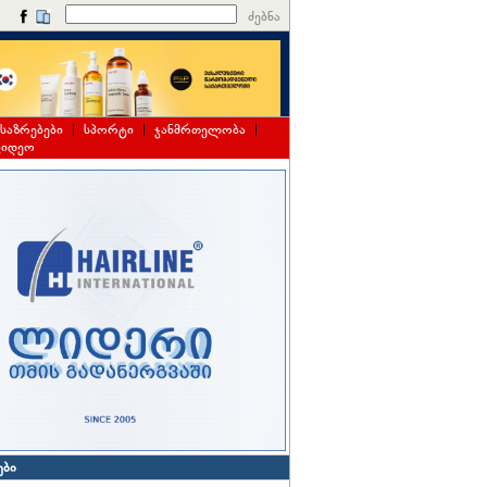
ძებნა
საზრებები
|
სპორტი
|
ჯანმრთელობა
|
ვიდეო
ები