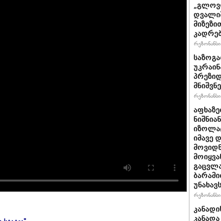
„გლოვო
დვალიშ
მიზეზი
კადრებ
რეზონანსი 
საზოგა
უკრაინა
პრეზიდ
მნიშვნ
რეზონანსი 
აფხაზე
ნიშნია
იზოლატ
იმავე 
მოვიდნ
მოიყვა
გაცვლა
ბარამი
უნახავ
რეზონანსი 
კანადი
კანადა