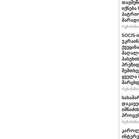
თავშეწ
იქნება
პატრიო
მარად
რეზონანსი 
SOCIS-
უკრაინ
ქვეყან
მაღალი
პასუხი
პრეზიდ
შემთხვ
ყველა 
მარცხდ
რეზონანსი 
სასამა
დაკავე
იმნაძი
პროცეს
რეზონანსი 
კაროლ
ინტერე