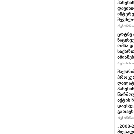
პასუხი
დავიხი
ინტერე
შევძლ
რეზონანსი 
ცოტნე ა
ნაცისე
ომსა დ
საქართ
აზიანებ
რეზონანსი 
შაქარი
პროკურ
ღალატი
პასუხის
წარმოუ
აქტის 
დაუსჯე
გათავხ
რეზონანსი 
„2008-
მიესალ