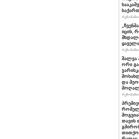
სააკაშ
საქარ
რეზონანსი 
„ჩვენმ
იცის, 
მხდალი
ყაველა
რეზონანსი 
შალვა 
ორი გა
ჯარისკ
მოსახლ
და მეო
მოღალ
რეზონანსი 
პრემიე
რომელ
მოგვია
თავის 
გმირობ
თითქოს
რაღაც 