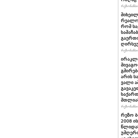
რეზონანსი 
მიხეილ
რეალობ
რომ სა
სამაჩა
გაერთი
ღირსეუ
რეზონანსი 
ირაკლი
მივაგო
გმირებ
არის ს
ვალი ა
გავაკე
საქარ
მთლია
რეზონანსი 
რეზო ბ
2008 ი
წლიდან
უმღერი