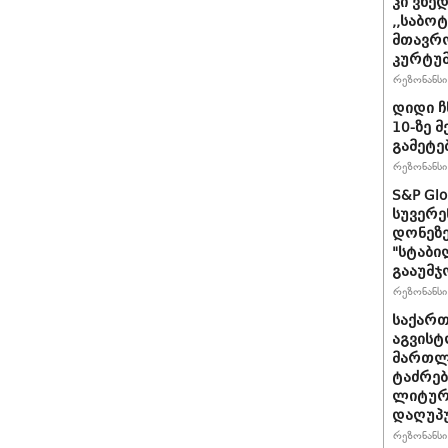
კი ვხედ
,,საბო
მთავრო
კურტუმ
რეზონანსი 
დიდი ჩ
10-ზე 
გამეტე
რეზონანსი 
S&P Gl
სუვერე
დონეზე
"სტაბი
გააუმჯ
რეზონანსი 
საქართ
აგვისტ
მართლ
ტაძრებ
ლიტურგ
დაღუპ
რეზონანსი 