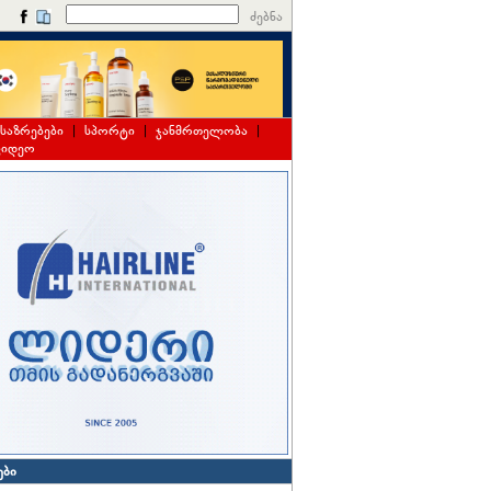
ძებნა
საზრებები
|
სპორტი
|
ჯანმრთელობა
|
ვიდეო
ები