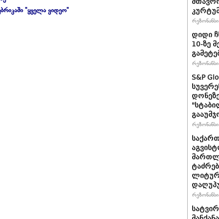
მთავრო
ბრიკაში "ყველა ვიდეო"
კურტუმ
რეზონანსი 
დიდი ჩ
10-ზე 
გამეტე
რეზონანსი 
S&P Gl
სუვერე
დონეზე
"სტაბი
გააუმჯ
რეზონანსი 
საქართ
აგვისტ
მართლ
ტაძრებ
ლიტურგ
დაღუპ
რეზონანსი 
სატვირ
მანქან