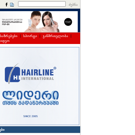
ძებნა
საზრებები
|
სპორტი
|
ჯანმრთელობა
|
ვიდეო
ები