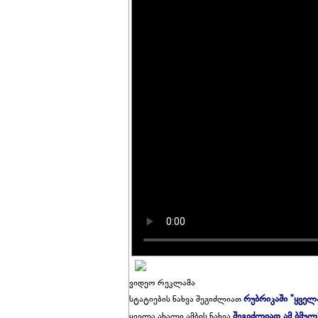
ვიდეო რეკლამა
რუბრიკაში "ყველ
სტატიების ნახვა შეგიძლიათ
შეგიძლიათ ამ ბმულ
ყველა ახალი ამბის ნახვა