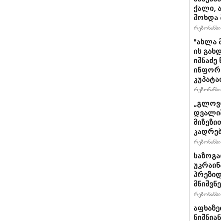
ქალი, 
მოხდა 
რეზონანსი 
"ახლა 
ის გახ
იმნაძე
ინფორმა
კუპატა
რეზონანსი 
„გლოვო
დვალიშ
მიზეზი
კადრებ
რეზონანსი 
საზოგა
უკრაინა
პრეზიდ
მნიშვნ
რეზონანსი 
აფხაზე
ნიშნია