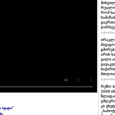
მიხეილ
რეალობ
რომ სა
სამაჩა
გაერთი
ღირსეუ
რეზონანსი 
ირაკლი
მივაგო
გმირებ
არის ს
ვალი ა
გავაკე
საქარ
მთლია
რეზონანსი 
რეზო ბ
2008 ი
წლიდან
უმღერი
კი ვხედ
ა სტატია"
,,საბო
ზე