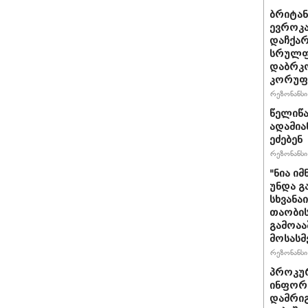
ბრიტანუ
ევროკა
დაჩქარ
სრულფა
დაბრკო
კორუფ
რეზონანსი 
წელიწა
ადამია
ეძებენ
რეზონანსი 
"ნია იმ
უნდა გ
სხვანა
თაობის
გამოაა
მოსასმ
რეზონანსი 
პროკურ
ინფორმ
დამრიგ