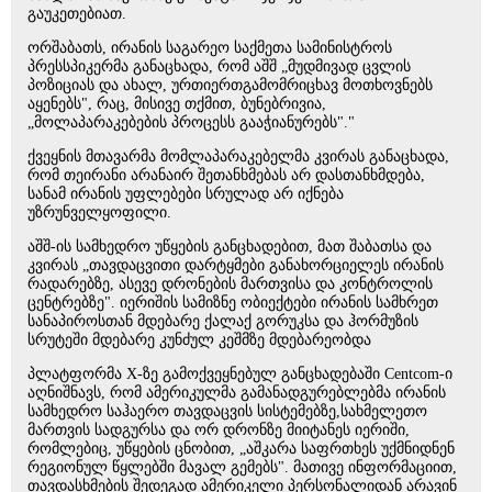
გაუკეთებიათ.
ორშაბათს, ირანის საგარეო საქმეთა სამინისტროს
პრესსპიკერმა განაცხადა, რომ აშშ „მუდმივად ცვლის
პოზიციას და ახალ, ურთიერთგამომრიცხავ მოთხოვნებს
აყენებს", რაც, მისივე თქმით, ბუნებრივია,
„მოლაპარაკებების პროცესს გააჭიანურებს"."
ქვეყნის მთავარმა მომლაპარაკებელმა კვირას განაცხადა,
რომ თეირანი არანაირ შეთანხმებას არ დასთანხმდება,
სანამ ირანის უფლებები სრულად არ იქნება
უზრუნველყოფილი.
აშშ-ის სამხედრო უწყების განცხადებით, მათ შაბათსა და
კვირას „თავდაცვითი დარტყმები განახორციელეს ირანის
რადარებზე, ასევე დრონების მართვისა და კონტროლის
ცენტრებზე". იერიშის სამიზნე ობიექტები ირანის სამხრეთ
სანაპიროსთან მდებარე ქალაქ გორუკსა და ჰორმუზის
სრუტეში მდებარე კუნძულ კეშმზე მდებარეობდა
პლატფორმა X-ზე გამოქვეყნებულ განცხადებაში Centcom-ი
აღნიშნავს, რომ ამერიკულმა გამანადგურებლებმა ირანის
სამხედრო საჰაერო თავდაცვის სისტემებზე,სახმელეთო
მართვის სადგურსა და ორ დრონზე მიიტანეს იერიში,
რომლებიც, უწყების ცნობით, „აშკარა საფრთხეს უქმნიდნენ
რეგიონულ წყლებში მავალ გემებს". მათივე ინფორმაციით,
თავდასხმების შედეგად ამერიკელი პერსონალიდან არავინ