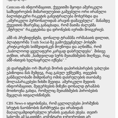
Centcom-ის ინფორმაციით, ქუვეითში მყოფი ამერიკელი
სამხედროების მიმართულებით გაშვებული ორი ირანული
ბალისტიკური რაკეტის განეიტრალება მოხერხდა და
„ამერიკელი პერსონალიდან არავინ დაშავებულა". მანამდე
ქუვეითის მხარემაც განაცხადა, რომ მათმა ძალებმა
„მტრული" რაკეტებისა და დრონების იერიში მოიგერიეს.
აშშ-ის პრეზიდენტმა, დონალდ ტრამპმა ორშაბათს დილით,
პლატფორმა Truth Social-ზე გამოქვეყნებულ პოსტში
კრიტიკოსებს სიმშვიდისკენ მოუწოდა და აღნიშნა, რომ
„საბოლოოდ ყველაფერი კარგად დასრულდება". მისივე
თქმით, ირანს „ნამდვილად სურს შეთანხმების მიღწევა, რაც
აშშ-ისთვის ხელსაყრელი იქნება"."
ეს დარტყმები ორ მხარეს შორის დაპირისპირების უახლესი
ეპიზოდია მას შემდეგ, რაც გასულ უქმეებზე, თვეების
განმავლობაში მიმდინარე ომის დასრულების თაობაზე
მოლაპარაკებები ჩიხში შევიდა. ამერიკული მედიის
ინფორმაციით, შეფერხების მიზეზი დონალდ ტრამპის
მოთხოვნა გახდა, რომელიც შეთანხმების პირობების
შეცვლას ითვალისწინებს.
CBS News-ი იტყობინება, რომ ცვლილებები ჰორმუზის
სრუტის ნაოსნობის მარშრუტსა და ირანიდან
მაღალგამდიდრებული ურანის გატანას ეხება. თეთრ
სახლში ამ საკითხზე კომენტარი ჯერჯერობით არ