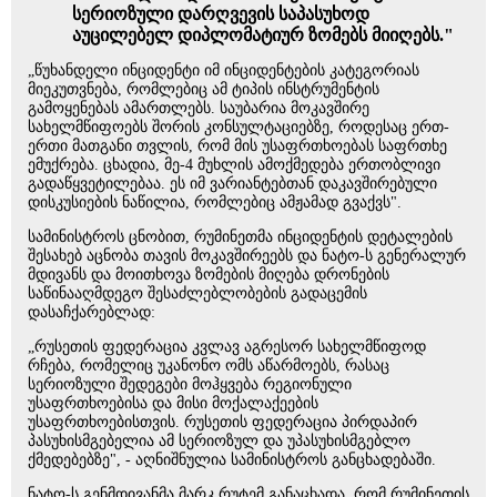
სერიოზული დარღვევის საპასუხოდ
აუცილებელ დიპლომატიურ ზომებს მიიღებს."
„წუხანდელი ინციდენტი იმ ინციდენტების კატეგორიას
მიეკუთვნება, რომლებიც ამ ტიპის ინსტრუმენტის
გამოყენებას ამართლებს. საუბარია მოკავშირე
სახელმწიფოებს შორის კონსულტაციებზე, როდესაც ერთ-
ერთი მათგანი თვლის, რომ მის უსაფრთხოებას საფრთხე
ემუქრება. ცხადია, მე-4 მუხლის ამოქმედება ერთობლივი
გადაწყვეტილებაა. ეს იმ ვარიანტებთან დაკავშირებული
დისკუსიების ნაწილია, რომლებიც ამჟამად გვაქვს".
სამინისტროს ცნობით, რუმინეთმა ინციდენტის დეტალების
შესახებ აცნობა თავის მოკავშირეებს და ნატო-ს გენერალურ
მდივანს და მოითხოვა ზომების მიღება დრონების
საწინააღმდეგო შესაძლებლობების გადაცემის
დასაჩქარებლად:
„რუსეთის ფედერაცია კვლავ აგრესორ სახელმწიფოდ
რჩება, რომელიც უკანონო ომს აწარმოებს, რასაც
სერიოზული შედეგები მოჰყვება რეგიონული
უსაფრთხოებისა და მისი მოქალაქეების
უსაფრთხოებისთვის. რუსეთის ფედერაცია პირდაპირ
პასუხისმგებელია ამ სერიოზულ და უპასუხისმგებლო
ქმედებებზე", - აღნიშნულია სამინისტროს განცხადებაში.
ნატო-ს გენმდივანმა მარკ რუტემ განაცხადა, რომ რუმინეთის