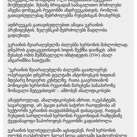
მოქმედებები. მესამე ბრიგადამ სამაგალითო ბრძოლები
აჩვენა დონეცკის რეგიონში ანდრეევკასთვის, რომლის
გათავისუფლებაც მებრძოლებმა რუსებისგან მოახერხეს.
ადნრეევკას გათავისუფლებით ამაყია უკრაინის
პრეზიდენტის. ზელენსკიმ მებრძოლებს მადლობა
გადაუხადა.
უკრაინის შეიარაღებულმა ძალებმა ხერსონის მახლობლად,
დნეპრის გადაკვეთისთვის ხიდის შექმნა დაიწყეს. ამის
შესახებ ომის შემსწავლელი ინსტიტუტის (ISW) ახალ
ანგარიშშია ნათქვამი.
"უკრაინის შეიარაღებულმა ძალებმა გააძლიერეს
ოპერაციები დნეპრის დელტაში ანტონოვსკის ხიდთან
მდებარე ზოგიერთ კუნძულზე, რათა გააერთიანონ
პოზიციები ხერსონის რეგიონის მარცხენა სანაპიროზე
მომავალი შეტევისთვის".- ამბობენ ანალიტიკოსები
ამავდროულად, ანალიტიკოსების აზრით, ოკუპანტებს,
სავარაუდოდ, არ ჰყავთ ჯარის საჭირო რაოდენობა ამ
სექტორში უკრაინის თავდასხმისგან დასაცავად, რადგან
რუსეთის სარდლობამ ხერსონის რეგიონიდან რამდენიმე
ქვედანაყოფი ზაპოროჟიეს რეგიონში გადაისროლა.
უკრაინის ხელისუფლებაში აცხადებენ, რომ ხერსონის
ოლქის ოკუპირებულ ქალაქ ნოვა-კახოვაში საცხოვრებელი