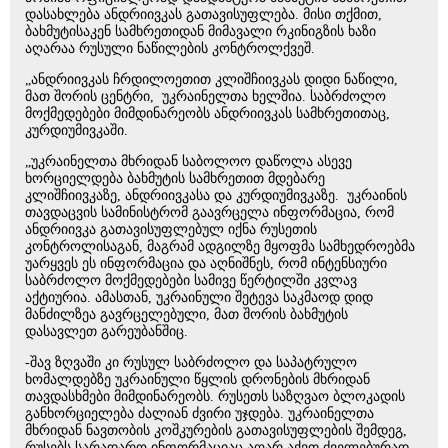
დასახლება ანდრიივკას გათავისუფლება. მისი თქმით,
ბახმუტისაკენ სამხრეთიდან მიმავალი რკინიგზის ხაზი
აღარაა რუსული ნაწილების კონტროლქვეშ.
„ანდრიივკას ჩრდილოეთით კლიშჩიივკას დიდი ნაწილი,
მათ შორის ცენტრი, უკრაინელთა ხელშია. საბრძოლო
მოქმედებები მიმდინარეობს ანდრიივკას სამხრეთითაც,
კურდიუმივკაში.
„უკრაინელთა მხრიდან საბოლოო დაწოლა ასევე
ხორციელდება ბახმუტის სამხრეთით მდებარე
კლიშჩიივკაზე, ანდრიივკასა და კურდიუმივკაზე. უკრაინის
თავდაცვის სამინისტრომ გაავრცელა ინფორმაცია, რომ
ანდრიივკა გათავისუფლებულ იქნა რუსეთის
კონტროლისაგან, მაგრამ ადგილზე მყოფმა სამხედროებმა
უარყვეს ეს ინფორმაცია და აღნიშნეს, რომ ინტენსიური
საბრძოლო მოქმედებები სამივე წერტილში კვლავ
აქტიურია. ამასთან, უკრაინული შეტევა საკმაოდ დიდ
მანძილზეა გავრცელებული, მათ შორის ბახმუტის
დასავლეთ გარეუბანშიც.
-შავ ზღვაში კი რუსულ საბრძოლო და საპატრულო
ხომალდებზე უკრაინული წყლის დრონების მხრიდან
თავდასხმები მიმდინარეობს. რუსეთს საზღვაო ბლოკადის
განხორციელება ძალიან ძვირი უჯდება. უკრაინელთა
მხრიდან ნავთობის კოშკურების გათავისუფლების შემდეგ,
რუსებს სარადარო ინფორმაციაც აღარ აქვთ ძველებურად