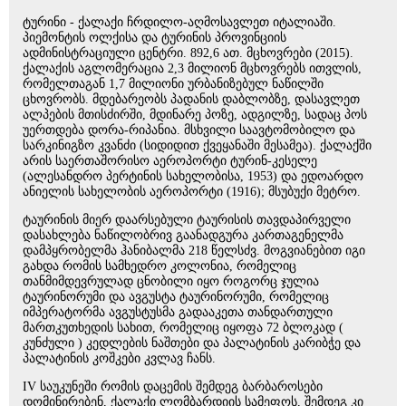
ტურინი - ქალაქი ჩრდილო-აღმოსავლეთ იტალიაში.
პიემონტის ოლქისა და ტურინის პროვინციის
ადმინისტრაციული ცენტრი. 892,6 ათ. მცხოვრები (2015).
ქალაქის აგლომერაცია 2,3 მილიონ მცხოვრებს ითვლის,
რომელთაგან 1,7 მილიონი ურბანიზებულ ნაწილში
ცხოვრობს. მდებარეობს პადანის დაბლობზე, დასავლეთ
ალპების მთისძირში, მდინარე პოზე, ადგილზე, სადაც პოს
უერთდება დორა-რიპანია. მსხვილი საავტომობილო და
სარკინიგზო კვანძი (სიდიდით ქვეყანაში მესამეა). ქალაქში
არის საერთაშორისო აეროპორტი ტურინ-კესელე
(ალესანდრო პერტინის სახელობისა, 1953) და ედოარდო
ანიელის სახელობის აეროპორტი (1916); მსუბუქი მეტრო.
ტაურინის მიერ დაარსებული ტაურისის თავდაპირველი
დასახლება ნაწილობრივ გაანადგურა კართაგენელმა
დამპყრობელმა ჰანიბალმა 218 წელსძვ. მოგვიანებით იგი
გახდა რომის სამხედრო კოლონია, რომელიც
თანმიმდევრულად ცნობილი იყო როგორც ჯულია
ტაურინორუმი და ავგუსტა ტაურინორუმი, რომელიც
იმპერატორმა ავგუსტუსმა გადააკეთა თანდართული
მართკუთხედის სახით, რომელიც იყოფა 72 ბლოკად (
კუნძული ) კედლების ნაშთები და პალატინის კარიბჭე და
პალატინის კოშკები კვლავ ჩანს.
IV საუკუნეში რომის დაცემის შემდეგ ბარბაროსები
დომინირებენ, ქალაქი ლომბარდიის სამეფოს, შემდეგ კი