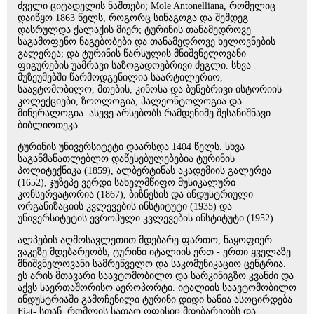
ძველი ციტადელის ნაშთები; Mole Antonelliana, რომელიც
დაიწყო 1863 წელს, როგორც სინაგოგა და შემდეგ
დასრულდა ქალაქის მიერ; ტურინის თანამედროვე
საგამოფენო ნაგებობები და თანამედროვე ხელოვნების
გალერეა; და ტურინის წარსულის მნიშვნელოვანი
ფიგურების უამრავი საზოგადოებრივი ძეგლი. სხვა
მუზეუმებში წარმოდგენილია საარტილერიო,
საავტომობილო, მთების, კინოსა და ბუნებრივი ისტორიის
კოლექციები, ზოოლოგია, პალეონტოლოგია და
მინერალოგია. ასევე არსებობს რამდენიმე შესანიშნავი
ბიბლიოთეკა.
ტურინის უნივერსიტეტი დაარსდა 1404 წელს. სხვა
საგანმანათლებლო დაწესებულებებია ტურინის
პოლიტექნიკა (1859), ალბერტინას აკადემიის გალერეა
(1652), ჯუზეპე ვერდი სახელმწიფო მუსიკალური
კონსერვატორია (1867), ბიზნესის და ინდუსტრიული
ორგანიზაციის კვლევების ინსტიტუტი (1935) და
უნივერსიტეტის ევროპული კვლევების ინსტიტუტი (1952).
ალპების აღმოსავლეთით მდებარე ფართო, ნაყოფიერ
ვაკეზე მდებარეობს, ტურინი იტალიის ერთ - ერთი ყველაზე
მნიშვნელოვანი სამრეწველო და საკომუნიკაციო ცენტრია.
ეს არის მთავარი საავტომობილო და სარკინიგზო კვანძი და
აქვს საერთაშორისო აეროპორტი. იტალიის საავტომობილო
ინდუსტრიაში გამოჩენილი ტურინი დიდი ხანია ასოცირდება
Fiat- სთან, რომლის სათაო ოფისიც მდებარეობს და