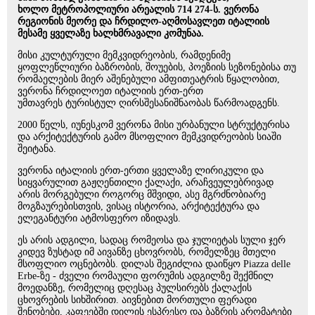
ხოლო მეტროპოლიური არეალის 714 274-ს. ვერონა
რეგიონის მეორე და ჩრდილო-აღმოსავლეთ იტალიის
მესამე ყველაზე ხალხმრავალი კომუნაა.
მისი კულტურული მემკვიდრეობის, რამდენიმე
ყოფლეწლიური ბაზრობის, შოუების, პოეზიის სეზონებისა თუ
რომაელების მიერ აშენებული ამფითეატრის წყალობით,
ვერონა ჩრდილოეთ იტალიის ერთ-ერთ
უმთავრეს ტურისტულ ღირსშესანიშნაობას წარმოადგენს.
2000 წელს, იუნესკომ ვერონა მისი ურბანული სტრუქტურისა
და არქიტექტურის გამო მსოფლიო მემკვიდრეობის სიაში
შეიტანა.
ვერონა იტალიის ერთ-ერთი ყველაზე ლირიკული და
სიყვარულით გაჟღენთილი ქალაქი, არაჩვეულებრივად
არის მორგებული როგორც მშვიდი, ასე მგრძნობიარე
მოგზაურებისთვის, ვისაც ისტორია, არქიტექტურა და
ელეგანტური ატმოსფერო იზიდავს.
ეს არის ადგილი, სადაც რომეოსა და ჯულიეტას სული ჯერ
კიდევ ზუსტად იმ აივანზე ცხოვრობს, რომელზეც მთელი
მსოფლიო ოცნებობს. დილას შეგიძლია დაიწყო Piazza delle
Erbe-ზე - ძველი რომაული ფორუმის ადგილზე შექმნილ
მოედანზე, რომელიც დღესაც პულსირებს ქალაქის
ცხოვრების სიხშირით. აივნებით მორთული ფერადი
შენობები, კაფეებში დილის ესპრესო და ბაზრის არომატები