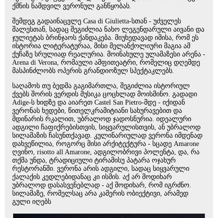
ქმნის ნამდვილ ვერონულ განწყობას.
შემდეგ გადაინაცვლე Casa di Giulietta-სთან - უძველეს
შალესთან, სადაც შეგიძლია ნახო ლეგენდარული აივანი და
ჯულიეტას ბრინჯაოს ქანდაკება. მიუხედავად იმისა, რომ ეს
ისტორია ლიტერატურაა, მისი მელანქოლიური მაგია ამ
ქუჩაზე სრულიად რეალურია. მოინახულე ულამაზესი არენა -
Arena di Verona, რომაული ამფითეატრი, რომელიც დღემდე
მასპინძლობს ოპერის გრანდიოზულ სპექტაკლებს.
საღამოს თუ ბედმა გაგიმართლა, შეგიძლია ისტორიულ
ქვებს შორის ვერდის მუსიკა ცოცხლად მოისმინო. გადადი
Adige-ს ხიდზე და აიარეთ Castel San Pietro-მდე - იქიდან
ვერონას ხედები, წითელკრამიტიანი სახურავებით და
მდინარის რკალით, უბრალოდ ჯადოსნურია. იდეალური
ადგილი ჩაფიქრებისთვის, სიყვარულისთვის, ან უბრალოდ
სილამაზის ჩასუნთქავად. კულინარიულად ვერონა იმდენად
დახვეწილია, როგორც მისი არქიტექტურა - სცადე Amarone
ღვინო, risotto all Amarone, ადგილობრივი პოლენტა, და, რა
თქმა უნდა, ტრადიციული ტირამისუ პატარა ოჯახურ
რესტორანში. ვერონა არის ადგილი, სადაც სიყვარული
ქალაქის კედლებიდანაც კი ისმის. აქ არ მოდიხარ
უბრალოდ დასასვენებლად - აქ მოდიხარ, რომ იგრძნო.
სილამაზე, რომელსაც არა კამერის ობიექტივი, არამედ
გული იღებს