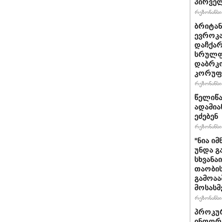
პირველ
რეზონანსი 
ბრიტანუ
ევროკა
დაჩქარ
სრულფა
დაბრკო
კორუფ
რეზონანსი 
წელიწა
ადამია
ეძებენ
რეზონანსი 
"ნია იმ
უნდა გ
სხვანა
თაობის
გამოაა
მოსასმ
რეზონანსი 
პროკურ
ინფორმ