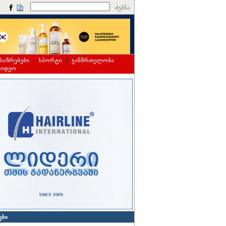
ძებნა
საზრებები
|
სპორტი
|
ჯანმრთელობა
|
ვიდეო
ები