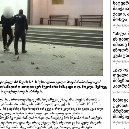
სატვირ
მანქან
ქალი, 
მოხდა 
რეზონანსი 
"ახლა 
ის გახ
იმნაძე
ინფორმა
კუპატა
რეზონანსი 
„გლოვო
დვალიშ
მიზეზი
ავებულ 43 წლის ზ.ზ.-ს შესაძლოა უვადო პატიმრობა მიუსაჯონ.
კადრებ
ვით სანადირო თოფით ჯერ მეგობარი მამაკაცი თ.ღ. მოკლა, შემდეგ
 სიცოცხლისთვის იბრძვის.
რეზონანსი 
და, სამართალდამცავებმა ნივთმტკიცებად ამოიღეს სანადირო
საზოგა
გამოძიება სისხლის სამართლის კოდექსის 11 პრიმა 19-109-ე
უკრაინა
ბს. სხვადასხვა წყაროდან ირკვევა, რომ კლინიკაში გადაყვანილი
პრეზიდ
ლდებული ზურა ზურაშვილი კი მისი ყოფილი ქმარია.
მნიშვნ
მდენიმე თვის წინ დაშორდა და მალევე მის მეგობართან თემურ
ნადირო თოფით შეიარაღებული ზურაშვილი კი სოფელ ანაგაში
რეზონანსი 
ნიმეწუთიანი შელაპარაკების შემდეგ, ბრალდებულმა ჯერ