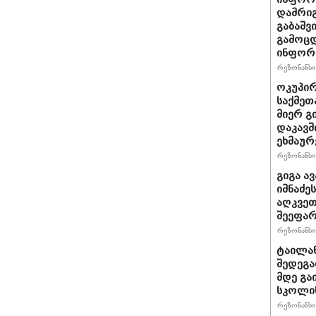
დამრიგ
გაბაშვ
გამოცდ
ინფორმ
რეზონანსი 
ოკუპირ
საქმეთ
მიერ გ
დაკავშ
ეხმაურ
რეზონანსი 
გიგა ა
იმნაძე
აღკვეთ
შეეფა
რეზონანსი 
ტაილან
შედეგა
მდე გა
სკოლის
რეზონანსი 