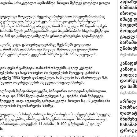
აფხაზე
რილობა სასიკვდილო აღმოჩნდა, ხოლო შემდეგ ყოფილი ცოლი
ნიშნია
იზოლატ
დებული და მოკლული მეგობდობდნენ, მათ ნათელმირონობაც
იმავე 
ეგ გართულდა, რაც გაირკვა, რომ მოკლულს, ზურაშვილის
მოვიდნ
ონდა. ამასთანავე ირკვევა, რომ მოკლული 50 წლის თემურ
ს სამი წლის განმავლობაში იყო პატიმრობაში სხვა საქმეზე და
მოიყვა
გაც მან და კანდელაკიშვილმა ერთად ცხოვრება გადაწყვიტეს.
გაცვლა
ბარამი
 როგორც ვიცი, გათავისუფლებამდე მუქარებს უთვლიდა
უნახავ
, რომ ამან დაასწრო და მოკლა, მართალია ცოლ-ქმარი
რიგება სურდა",- უყვებიან "ამბები.ჯი"-ს. ბრალდებულის
რეზონანსი 
კანადი
იციის დეპარტამენტის თანამშრომლებმა, ცხელ კვალზე
კანადა
ებისა და საგამოძიებო მოქმედებების შედეგად, განზრახ
კიდევ 
ქტზე 1982 წელს დაბადებული, წარსულში ნასამართლევი ზ.ზ.
დასრულ
ან უვადო თავისუფლების აღკვეთას ითვალისწინებს.
და სამ
სიღნაღის მუნიციპალიტეტში, სანადირო თოფიდან გასროლით,
რეზონანსი 
 თ.ღ. და 1984 წელს დაბადებული ნ.კ . დაჭრა, რის შემდეგაც
შედეგად, თ.ღ. ადგილზე გარდაიცვალა, ხოლო ნ.კ. -ს კლინიკაში
არჩილ
რთელობის მდგომარეობა მძიმეა.
მოძრაო
ღალატი
იული ღონისძიებებისა და საგამოძიებო მოქმედებების შედეგად,
დამცველებმა დანაშაულის ჩადენის იარაღი - სანადირო თოფი
მნიშვნ
სამართლის კოდექსის 11 პრიმა 19-109-ე მუხლის „კ" და „ლ"
სასამა
ში.
დროულ
რეზონანსი 