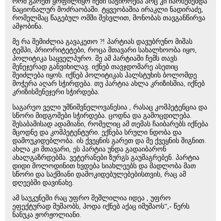
რომ გარეთ ყოფილიყო ჩემი საჭიროება არც კი იარსებებდა
ნაციონალურ მოძრაობაში. ტყვეობაშია ირაკლი ნადირაძე,
რომელმაც წაგებულ ომში შესვლით, მონობას თავგანწირვა
ამჯობინა.
მე რა შემიძლია გავაკეთო ?! პარტიას დავუბრუნო მიშას
ტემპი, პრიორიტეტები, როცა მთავარი სახალხოობა იყო,
პოლიტიკა საყველპურო. მე ამ პარტიაში ჩემს თავს
მენეჯერად განვიხილავ. იქნებ თავჯდომარე ასეთიც
შეიძლება იყოს. იქნებ პოლიტიკას ჰალსტუხის ბოლომდე
მოჭერა აღარ სჭირდება. თუ პარტია ახლა კრიზისშია, იქნებ
კრიზისმენეჯერი სჭირდება.
საგარეო ველი უმნიშვნელოვანესია , რასაც კომპეტენცია და
სწორი მიდგომები სჭირდება. ცოდნა და გამოცდილება.
შესაბამისად ადამიანი, რომელიც ამ თემას ჩაიბარებს იქნება
მცოდნე და კომპეტენტური. ექნება სრული ნდობა და
დამოუკიდებლობა. ის ქვეყნის გარეთ და მე ქვეყნის შიგნით.
ახლა კი მთავარი, ეს პარტია უნდა გადაიბარონ
ახალგაზრდებმა. ვეტერანები ზურგს გაუმაგრებენ. პარტია
დიდი მოლოდინით ხვდება სიახლეებს და მადლობა მათ
სწორი და საქმიანი დამოკიდებულებებისთვის, რაც ამ
დღეებში დავინახე.
ამ საუკუნეში რაც უფრო შეშლილია იდეა , უფრო
ეფექტურად მუშაობს, ჰოდა იქნებ აქაც იმუშაოს“,- წერს
ნანუკა ჟორჟოლიანი.