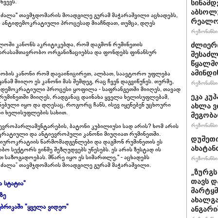
წვევს.
სინამდ
აბსოლ
ძალა" თავმჯდომარის მოადგილე გურამ მაჭარაშვილი აცხადებს,
რეალო
 ანტიდემოკრატიული პროცესად მიაჩნდათ, თუმცა, დღეს
რეზონანსი 
ლოში კანონს აკრიტიკებდა, რომ დაგმონ რუმინეთის
ძლიერი
არასამთავრობო ორგანიზაციებსა და ფონდებს ფინანსურ
შესაძლ
წყალმო
ამინდი
ალობის კანონი რომ დავაინიცირეთ, ალბათ, საავტორო უფლება
ნამ მიიღო ეს კანონი მას შემდეგ, რაც ჩვენ დაგვიწუნეს. თურმე,
რეზონანსი 
იდემოკრატიული პროცესი ყოფილა - საფრანგეთში მიიღეს, თავად
ეკა კუ
რუმინეთში მიიღეს, რადგანაც დაინახა ყველა ხელისუფლებამ,
ებული იყო და დღესაც, როგორც ჩანს, ისევ იყენებენ უცხოური
ახლა ვ
ი ხელისუფლების სახით.
მეგობა
რეზონანსი 
ევროპარლამენტარების, ბატონი კუბილიუსი სად არის? ხომ არის
ოკრატიული და ანტიევროპული კანონი მიუღიათ რუმინეთში.
დუშეთი
ბიუროკრატიის წარმომადგენლები და დაგმონ რუმინეთის ეს
ახატან
ო სექტორს ვინმე შეზღუდვებს უწესებს. ეს არის ზუსტად ის
თ საზოგადოებას. მწარე იყო ეს სიმართლე," - აცხადებს
რეზონანსი 
ძალა” თავმჯდომარის მოადგილე გურამ მაჭარაშვილი.
„ზურგს
თავს დ
ა სტატია"
მარტყმე
ზე
ახალგა
ბრიკაში "ყველა ვიდეო"
ანგარი