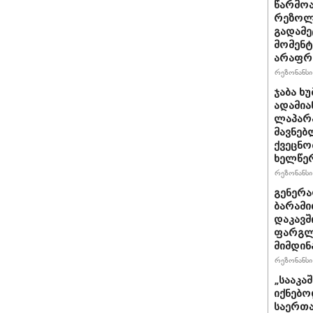
წარმოა
რეზოლუ
გადამე
მომენტ
არაფრ
რეზონანსი 
ჯაბა ხ
ადამია
ლაპარა
მავნებ
ქვეცნო
ხელწერ
რეზონანსი 
გენერა
ბარამი
დაკავშ
ფარგლე
მიმდინ
რეზონანსი 
„სააკა
იქნებო
საერთა