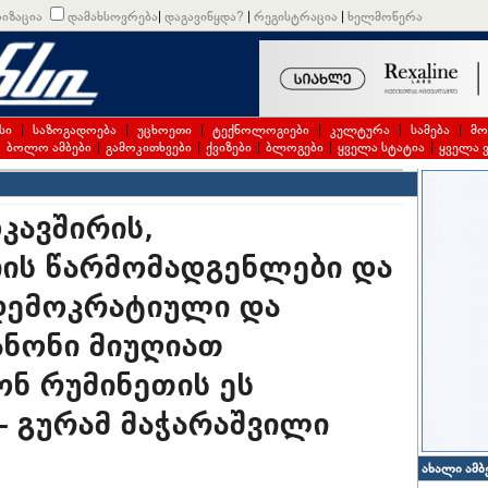
იზაცია
დამახსოვრება
|
დაგავიწყდა?
|
რეგისტრაცია
|
ხელმოწერა
სი
|
საზოგადოება
|
უცხოეთი
|
ტექნოლოგიები
|
კულტურა
|
სამება
|
მო
|
ბოლო ამბები
|
გამოკითხვები
|
ქვიზები
|
ბლოგები
|
ყველა სტატია
|
ყველა 
კავშირის,
ის წარმომადგენლები და
იდემოკრატიული და
ანონი მიუღიათ
ონ რუმინეთის ეს
- გურამ მაჭარაშვილი
ახალი ამბ