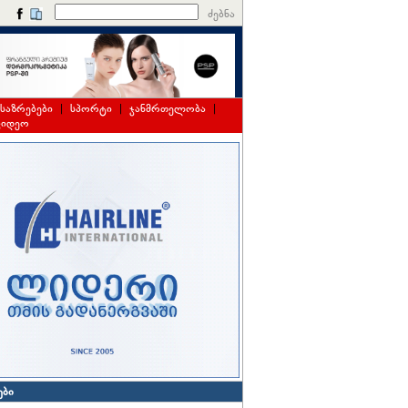
ძებნა
საზრებები
|
სპორტი
|
ჯანმრთელობა
|
ვიდეო
ები