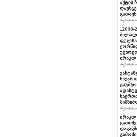
აქტის 
დაუსჯე
გათავხ
რეზონანსი 
„2008-
მიესალ
ფულსა
ქორწილ
უცხოელ
ირაკლი
რეზონანსი 
ვახტანგ
საქართ
გაუმჯო
ადასტ
საერთ
მიმზიდ
რეზონანსი 
ირაკლი
გათიშვ
დაკავშ
გამოძი